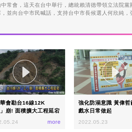
動中常會，這天在台中舉行，總統賴清德帶領立法院黨
席，並向台中市民喊話，支持台中市長候選人何欣純，
台中，成為世界產業核心，打造生活首選之都，眾人一
。 ▲民進黨首場行動中常會在台中舉行，總統賴清德帶
其昌等人出席／記者 楊宗桓攝民進黨台中市長參選人何
中治理願景專題報告，希望爭取選民青睞，民進黨首場
台中舉行，總統賴清德率領立法院黨團總召蔡其昌等人
調中常會首度在台中舉行，象徵勝利從台中出發，何欣
景將帶領台中邁向未來，包括AI數位轉型、打造無人
及提高營養午餐補助標準等政見，接著眾人一同誓師，
長大選，民進黨已經完成19位縣市長參選人提名／記
長大選，民進黨已經完成19位縣市長參選人提名，每場
縣市長參選人，提出治理願景專題報告，說明施政方向
華會勘台16線12K
強化防溺意識 黃偉哲
心，透過中央地方交流，建立更緊密的合作機制。
」崩! 面積擴大工程延宕
戲水日常做起
2.05.24
more
2022.05.23