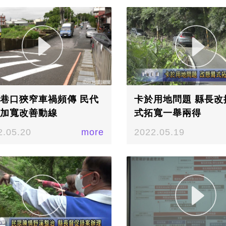
巷口狹窄車禍頻傳 民代
卡於用地問題 縣長改
加寬改善動線
式拓寬一舉兩得
2.05.20
more
2022.05.19