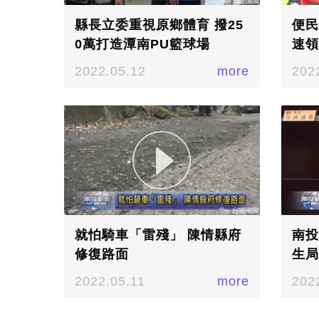
縣長立委重視原鄉體育 撥25
便民
0萬打造潭南PU籃球場
速領
2022.05.12
more
202
就怕騎車「雷殘」 陳情縣府
南投
修復路面
生局
2022.05.11
more
202