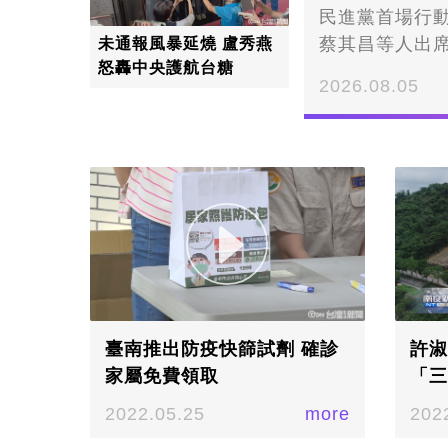
民進黨首場行
蔡其昌等人出
未通報風暴延燒 盧秀燕
怒轟中央護航台糖
星市政將帶領
2026.08.05
師，拚戰勝選
院黨團總召蔡
在台上進行台
常會，這天在
力拚勝選。強
示，六星市政願
製造中心，以
氣。▲年底縣市
桓攝年底縣市
會，都會安排
臺南推出防疫快篩試劑 確診
許淑
人民需求的決
家屬免費領取
「三
2022.05.25
more
202