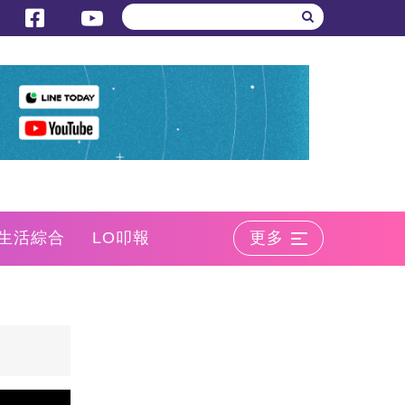
生活綜合
LO叩報
更多