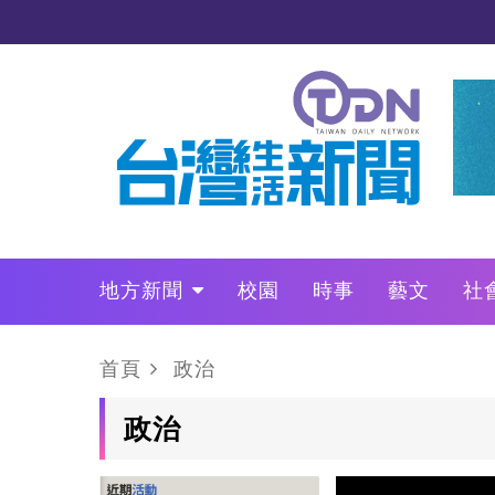
地方新聞
校園
時事
藝文
社
政治
財經
LO叩敲敲門
首頁
政治
政治