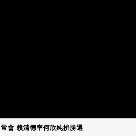
常會 賴清德率何欣純拚勝選