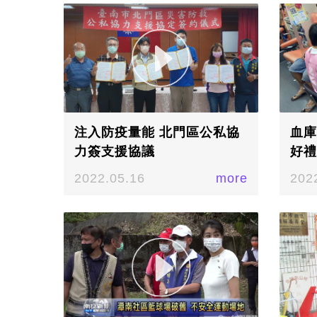
注入防疫量能 北門區公私協
血庫
力簽支援協議
好禮
2022.05.16
more
202