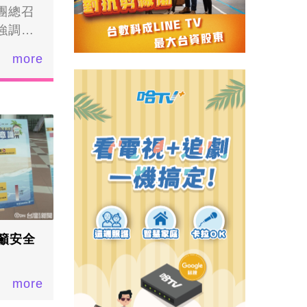
團總召
強調六
同誓
more
領立法
欣純，
行動中
出席，
純表
機智慧
凝聚士
者 楊宗
中常
和回應
籲安全
more