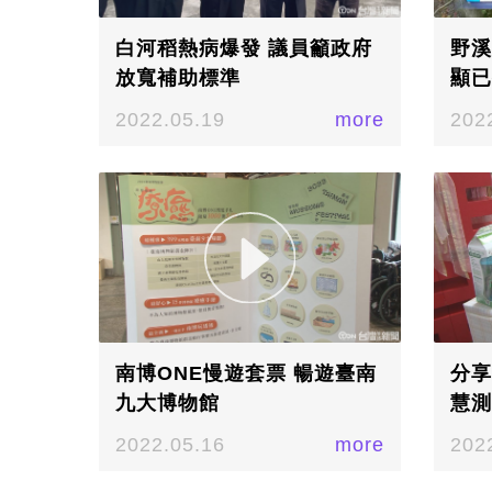
白河稻熱病爆發 議員籲政府
野溪
放寬補助標準
顯已
2022.05.19
more
202
南博ONE慢遊套票 暢遊臺南
分享
九大博物館
慧測
2022.05.16
more
202