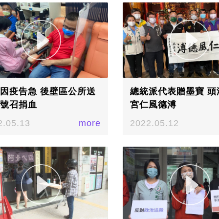
因疫告急 後壁區公所送
總統派代表贈墨寶 頭
號召捐血
宮仁風德溥
2.05.13
more
2022.05.12