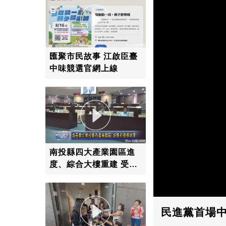
匯聚市民故事 江啟臣臺
中味競選官網上線
南投縣四大產業園區進
度、綜合大樓重建 受議
員們關切
民進黨首場中