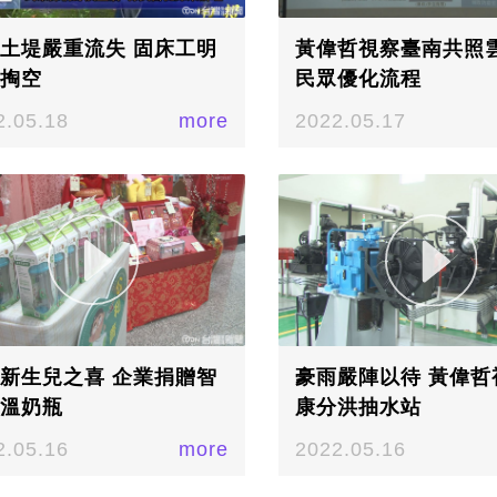
土堤嚴重流失 固床工明
黃偉哲視察臺南共照雲
掏空
民眾優化流程
2.05.18
more
2022.05.17
新生兒之喜 企業捐贈智
豪雨嚴陣以待 黃偉哲
溫奶瓶
康分洪抽水站
2.05.16
more
2022.05.16