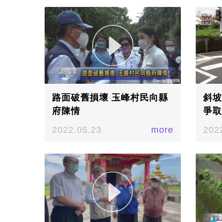
路面破舊損壞 玉峰村民向縣
斜坡
府陳情
爭取
2022.05.23
more
202