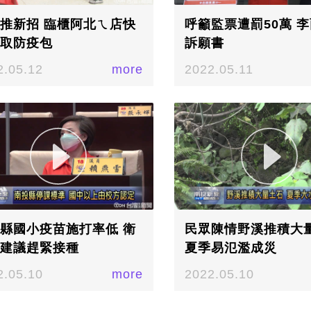
推新招 臨櫃阿北ㄟ店快
呼籲監票遭罰50萬 
取防疫包
訴願書
2.05.12
more
2022.05.11
縣國小疫苗施打率低 衛
民眾陳情野溪推積大
建議趕緊接種
夏季易氾濫成災
2.05.10
more
2022.05.10