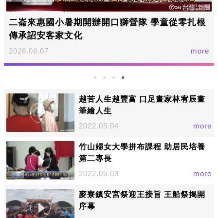
二崙來惠國小暑期開辦開口獅營隊 學童從零扎根
傳承詔安客家文化
2026.08.07
more
越苦人生越豐富 口足畫家林宥辰畫
筆繪人生
2022.05.04
more
竹山婦女大學拼布課程 助居民培養
第二專長
2022.05.03
more
麥寮鎮安宮祭迎王接旨 王船祭揭開
序幕