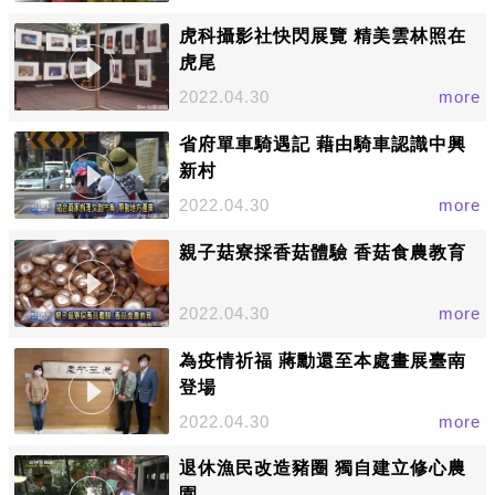
虎科攝影社快閃展覽 精美雲林照在
虎尾
2022.04.30
more
省府單車騎遇記 藉由騎車認識中興
新村
2022.04.30
more
親子菇寮採香菇體驗 香菇食農教育
2022.04.30
more
為疫情祈福 蔣勳還至本處畫展臺南
登場
2022.04.30
more
退休漁民改造豬圈 獨自建立修心農
園