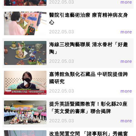
2022.05.03
more
醫院引進藝術治療 療育精神病友身
心
2022.05.03
more
海線三校陶藝聯展 清水眷村「好趣
陶」
2022.05.03
more
嘉博館魚類化石藏品 中研院提借跨
國研究
2022.05.03
more
提升英語暨國際教育！彰化縣20座
「英文愛的書庫」聯合揭牌
2022.05.03
more
改造閒置空間 「諸事順利」秀鐵窗