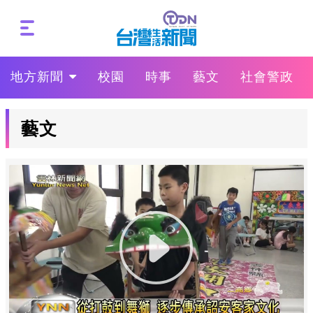
地方新聞
校園
時事
藝文
社會警政
藝文