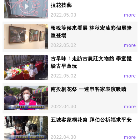
拉花技藝
2022.05.03
more
報稅等候來看展 林秋宏油彩個展隆
重登場
2022.05.02
more
古早味！走訪古農莊文物館 學童體
驗古早童玩
2022.05.02
more
南投桐花祭 一連串客家表演吸睛
2022.04.30
more
五城客家桐花祭 拜伯公祈福求平安
2022.04.30
more