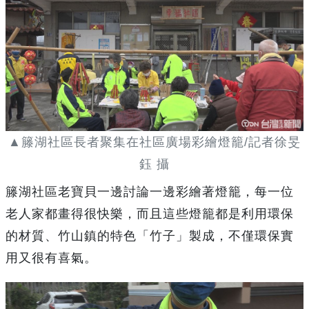
▲籐湖社區長者聚集在社區廣場彩繪燈籠/記者徐旻
鈺 攝
籐湖社區老寶貝一邊討論一邊彩繪著燈籠，每一位
老人家都畫得很快樂，而且這些燈籠都是利用環保
的材質、竹山鎮的特色「竹子」製成，不僅環保實
用又很有喜氣。