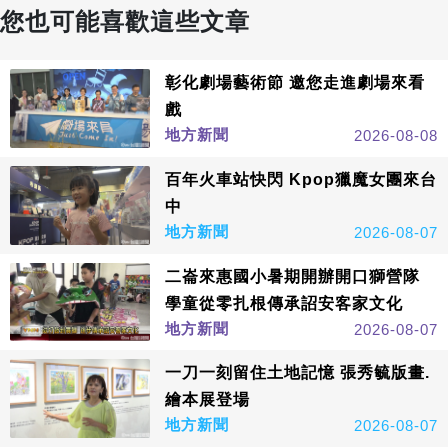
您也可能喜歡這些文章
彰化劇場藝術節 邀您走進劇場來看
戲
地方新聞
2026-08-08
百年火車站快閃 Kpop獵魔女團來台
中
地方新聞
2026-08-07
二崙來惠國小暑期開辦開口獅營隊
學童從零扎根傳承詔安客家文化
地方新聞
2026-08-07
一刀一刻留住土地記憶 張秀毓版畫.
繪本展登場
地方新聞
2026-08-07