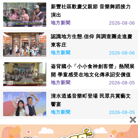
新豐社區歡慶父親節 音樂舞蹈接力
演出
地方新聞
2026-08-06
認識地方生態.信仰 與調查團走進慶
東客庄
地方新聞
2026-08-06
崙背國小「小小食神創客營」熱鬧展
開 學童感受在地文化傳承詔安價值
地方新聞
2026-08-05
清水逍遙音樂町登場 民眾共賞藝文
饗宴
地方新聞
2026-08-05
看更多