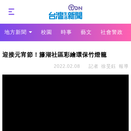
地方新聞
校園
時事
藝文
社會警政
迎接元宵節！籐湖社區彩繪環保竹燈籠
2022.02.08
記者 徐旻鈺 報導