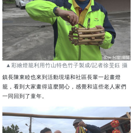
▲彩繪燈籠利用竹山特色竹子製成/記者徐旻鈺 攝
鎮長陳東睦也來到活動現場和社區長輩一起畫燈
籠，看到大家畫得這麼開心，感覺和這些老人家們
一同回到了童年。