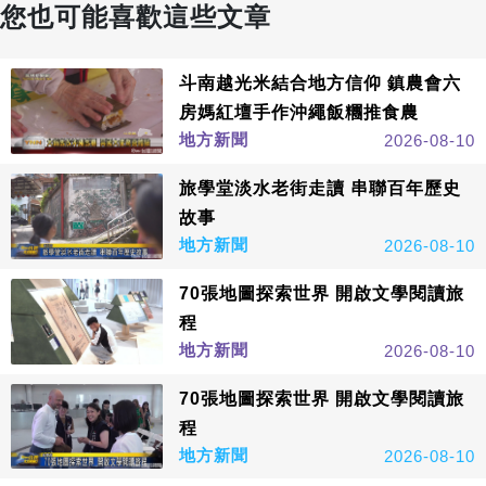
您也可能喜歡這些文章
斗南越光米結合地方信仰 鎮農會六
房媽紅壇手作沖繩飯糰推食農
地方新聞
2026-08-10
旅學堂淡水老街走讀 串聯百年歷史
故事
地方新聞
2026-08-10
70張地圖探索世界 開啟文學閱讀旅
程
地方新聞
2026-08-10
70張地圖探索世界 開啟文學閱讀旅
程
地方新聞
2026-08-10