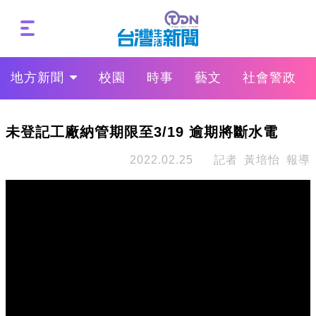
地方新聞
校園
時事
藝文
社會警政
未登記工廠納管期限至3/19 逾期將斷水電
2022.02.25
記者 黃培怡 報導