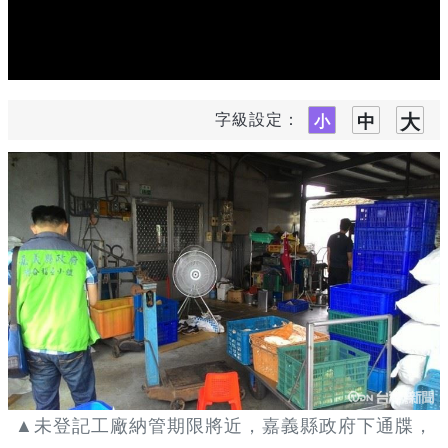
字級設定：
▲未登記工廠納管期限將近，嘉義縣政府下通牒，