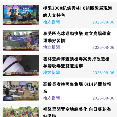
極限3000紀錄雲林! 8組團隊展現海
線人文特色
地方新聞
2026-08-06
享受匹克球運動快樂 建立鹿場學童
運動好習慣!
地方新聞
2026-08-06
雲林查緝隊查獲槍毒案男持改造槍
孕婦吸毒雙雙遭送辦
地方新聞
2026-08-06
高齡長者換照集集場 8/14起開放報
名
地方新聞
2026-08-06
福隆里閒置空地綠美化 向日葵花海
好吸睛