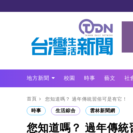
地方新聞
校園
時事
藝文
社
政治
財經
LO叩敲敲門
首頁
您知道嗎？ 過年傳統習俗可是有它！
時事
生活綜合
雲林新聞網
您知道嗎？ 過年傳統