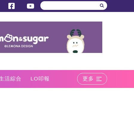
生活綜合
LO叩報
更多