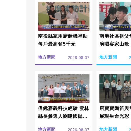
南投縣家用廚餘機補助
南港社區祖父
每戶最高領5千元
演唱客家山歌
地方新聞
地方新聞
2026-08-07
借鏡嘉義科技經驗 雲林
唐寶寶陶笛與
縣長參選人劉建國拋3
展現生命光彩
大產業政見
地方新聞
地方新聞
2026-08-07