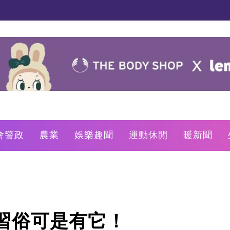
會警政
農業
娛樂趣聞
運動休閒
暖新聞
習俗可是有它！