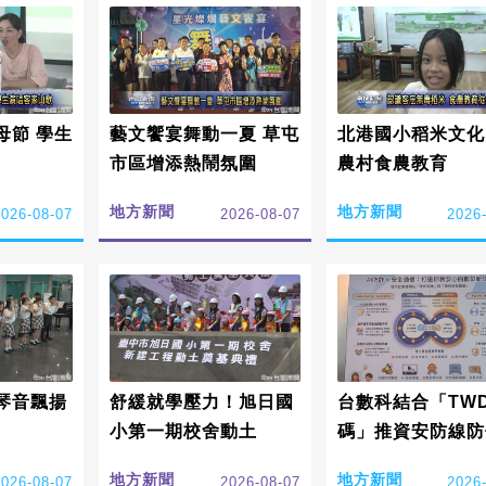
母節 學生
藝文饗宴舞動一夏 草屯
北港國小稻米文化
市區增添熱鬧氛圍
農村食農教育
地方新聞
地方新聞
2026-08-07
2026-08-07
2026
琴音飄揚
舒緩就學壓力！旭日國
台數科結合「TWD
小第一期校舍動土
碼」推資安防線防
訊
地方新聞
地方新聞
2026-08-07
2026-08-07
2026