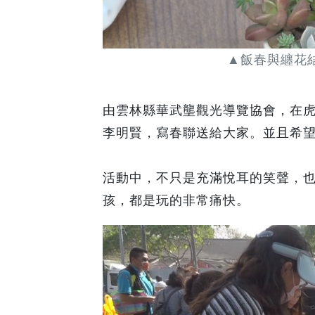
▲飯春與纏花結
由雲林縣華武壟觀光導覽協會，在虎
李明賢，寫春聯送給大家。並且希
活動中，不只是充滿悅耳的笑聲，
孩，都是玩的非常痛快。