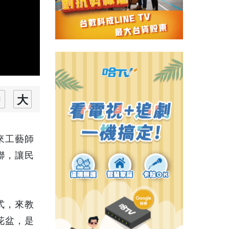
來工藝師
聯，讓民
式，來教
花盆，是