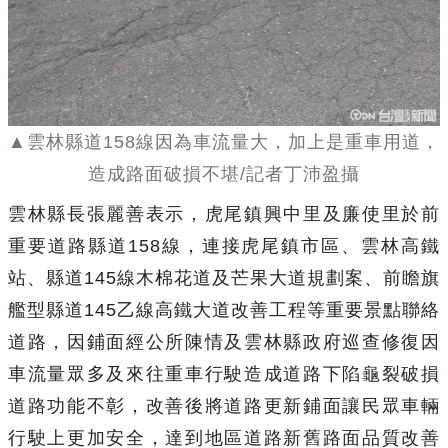
▲雲林縣道158線因為車流量大，加上是重車用道，
造成路面破損不堪/記者丁沛盈攝
雲林縣長張麗善表示，虎尾鎮興中里及廉使里於前
重要道路縣道
158
線，連接虎尾鎮市區、雲林高鐵
站、縣道
145
線木棉花道及芒果大道規劃案、前瞻旗
艦型縣道
145
乙線高鐵大道改善工程等重要景點聯絡
道路，因鋪面經公所陳情及雲林縣政府巡查修復因
車流量眾多及來往重車行駛造成道路下陷龜裂破損
道路功能不彰，改善後將道路更新鋪面讓民眾車輛
行駛上更加安全，達到地區道路新舊路面品質改善