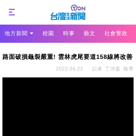
地方新聞
校園
時事
藝文
社會警政
路面破損龜裂嚴重! 雲林虎尾要道158線將改善
2022.04.22
記者 丁沛盈 報導