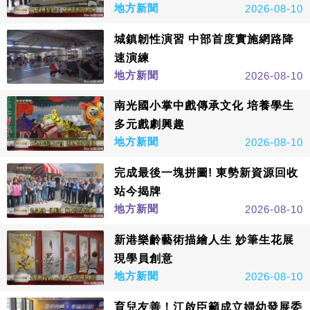
地方新聞
2026-08-10
城鎮韌性演習 中部首度實施網路降
速演練
地方新聞
2026-08-10
南光國小掌中戲傳承文化 培養學生
多元戲劇興趣
地方新聞
2026-08-10
完成最後一塊拼圖! 東勢新資源回收
站今揭牌
地方新聞
2026-08-10
新港樂齡藝術描繪人生 妙筆生花展
現學員創意
地方新聞
2026-08-10
育兒友善！江啟臣籲成立婦幼發展委