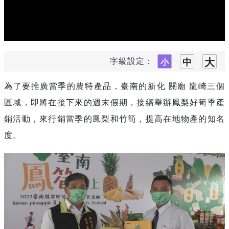
字級設定：
為了要推廣當季的農特產品
，
臺南的新化
關廟
龍崎三個
區域
，
即將在接下來的週末假期
，
接續舉辦鳳梨好筍季產
銷活動
，
來行銷當季的鳳梨和竹筍
，
提高在地物產的知名
度
。