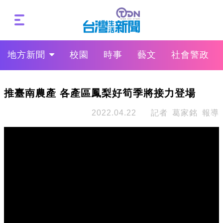
地方新聞
校園
時事
藝文
社會警政
推臺南農產 各產區鳳梨好筍季將接力登場
2022.04.22
記者 葛家銘 報導