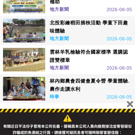
補助
地方新聞
2026-08-05
北投彩繪稻田插秧活動 學童下田趣
味體驗
地方新聞
2026-08-05
雲林羊乳檢驗符合國家標準 選購認
證雙標章
地方新聞
2026-08-05
林內鄉農會四健會夏令營 學童體驗.
農作走讀水利
時事
2026-08-05
看更多