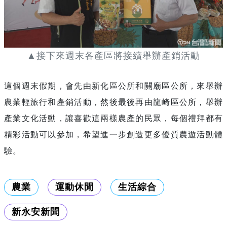
▲接下來週末各產區將接續舉辦產銷活動
這個週末假期
，
會先由新化區公所和關廟區公所
，
來舉辦
農業輕旅行和產銷活動
，
然後最後再由龍崎區公所
，
舉辦
產業文化活動
，
讓喜歡這兩樣農產的民眾
，
每個禮拜都有
精彩活動可以參加
，
希望進一步創造更多優質農遊活動體
驗
。
農業
運動休閒
生活綜合
新永安新聞