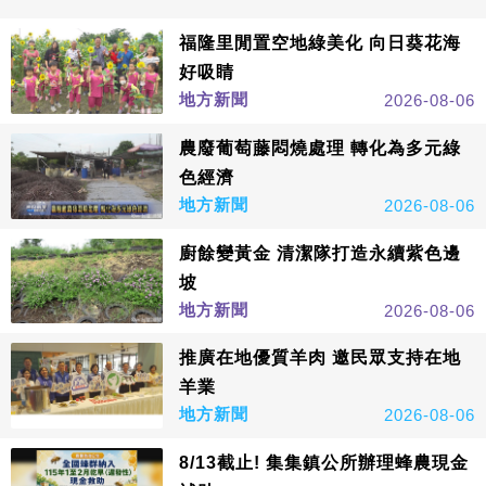
福隆里閒置空地綠美化 向日葵花海
好吸睛
地方新聞
2026-08-06
農廢葡萄藤悶燒處理 轉化為多元綠
色經濟
地方新聞
2026-08-06
廚餘變黃金 清潔隊打造永續紫色邊
坡
地方新聞
2026-08-06
推廣在地優質羊肉 邀民眾支持在地
羊業
地方新聞
2026-08-06
8/13截止! 集集鎮公所辦理蜂農現金