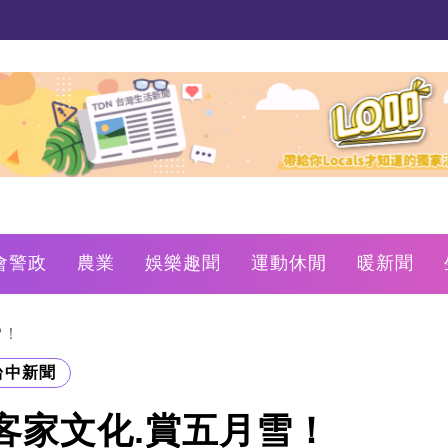
會警政
農業
娛樂趣聞
運動休閒
暖新聞
雪！
台中新聞
客家文化.賞五月雪！