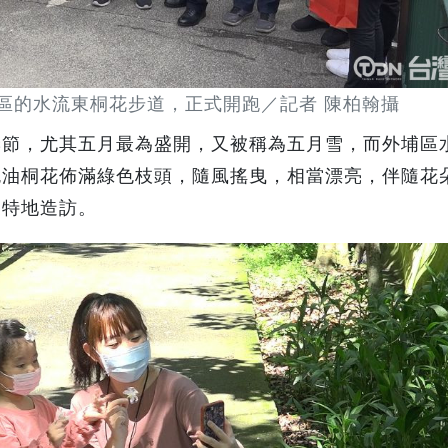
區的水流東桐花步道，正式開跑／記者 陳柏翰攝
季節，尤其五月最為盛開，又被稱為五月雪，而外埔區
色油桐花佈滿綠色枝頭，隨風搖曳，相當漂亮，伴隨花
眾特地造訪。