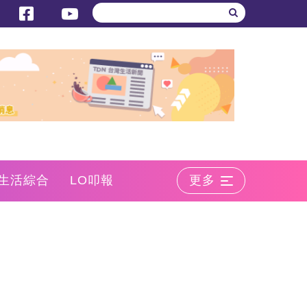
生活綜合
LO叩報
更多