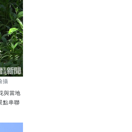
翰攝
花與當地
景點串聯