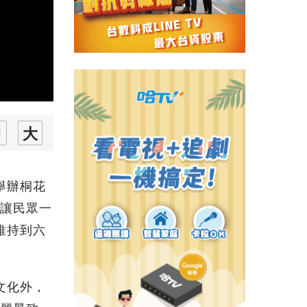
舉辦桐花
，讓民眾一
維持到六
文化外，