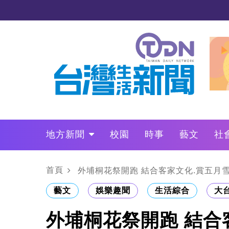
地方新聞
校園
時事
藝文
社
政治
財經
LO叩敲敲門
首頁
外埔桐花祭開跑 結合客家文化.賞五月
藝文
娛樂趣聞
生活綜合
大
外埔桐花祭開跑 結合