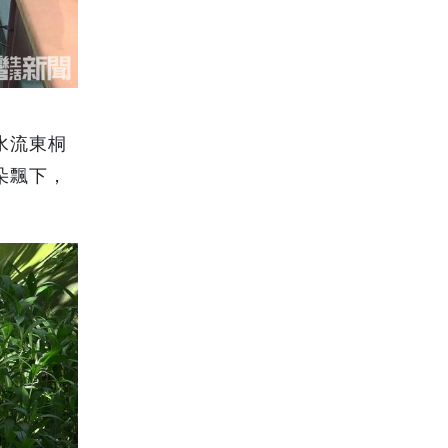
水流東桐
朵飄下，