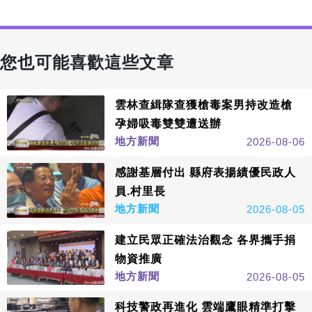
您也可能喜歡這些文章
雲林查緝隊查獲槍毒案男持改造槍
孕婦吸毒雙雙遭送辦
地方新聞
2026-08-06
感謝基層付出 縣府表揚績優民政人
員.村里長
地方新聞
2026-08-05
建立民眾正確法治觀念 各界攜手捐
物資推廣
地方新聞
2026-08-05
科技警政再進化 雲端鷹眼精準打擊