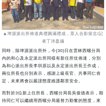
▲埤源派出所佈達典禮圓滿禮成，眾人合影留念/記
者丁沛盈攝
同時，除埤源派出所外，今(30)日在雲林西螺分局
內的和心及永定派出所同樣有新任所仗佈達，分別
為和心派出所長李圳原以及永定派出所長王作成，
兩位所長也分別表示，感謝上級長官、共事同仁肯
定，未來將會以嚴謹態度維護鄰里安全。
而對於3位新上任所長，西螺分局長吳俊德表示，期
待同仁可以繼續用西螺分局最努力勤奮的態度，來