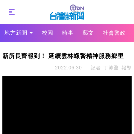
地方新聞
校園
時事
藝文
社會警政
新所長齊報到！ 延續雲林螺警精神服務鄉里
2022.06.30
記者 丁沛盈 報導