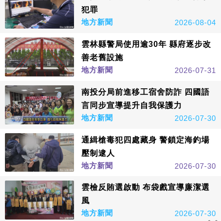
犯罪
地方新聞
2026-08-04
雲林縣警局使用逾30年 縣府逐步改
善老舊設施
地方新聞
2026-07-31
南投分局前進移工宿舍防詐 四國語
言同步宣導提升自我保護力
地方新聞
2026-07-30
通緝槍毒犯四處藏身 警鎖定海釣場
壓制逮人
地方新聞
2026-07-30
雲檢反賄選啟動 布袋戲宣導廉潔選
風
地方新聞
2026-07-30