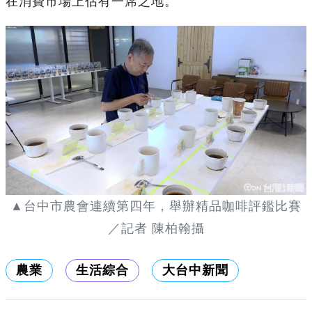
在消費市場上佔有一席之地。
▲台中市農會連續第四年，舉辦精品咖啡評鑑比賽
／記者 陳柏翰攝
農業
生活綜合
大台中新聞