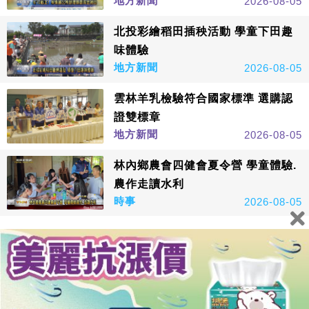
地方新聞
2026-08-05
北投彩繪稻田插秧活動 學童下田趣
味體驗
地方新聞
2026-08-05
雲林羊乳檢驗符合國家標準 選購認
證雙標章
地方新聞
2026-08-05
林內鄉農會四健會夏令營 學童體驗.
農作走讀水利
時事
2026-08-05
看更多
鑫傳國際多媒體科技股份有限公司版權所有，非經授權，請