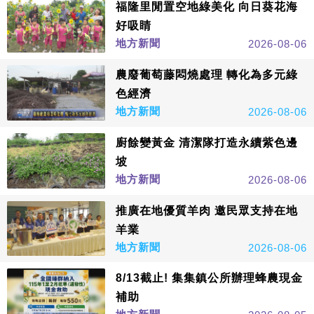
福隆里閒置空地綠美化 向日葵花海
好吸睛
地方新聞
2026-08-06
農廢葡萄藤悶燒處理 轉化為多元綠
色經濟
地方新聞
2026-08-06
廚餘變黃金 清潔隊打造永續紫色邊
坡
地方新聞
2026-08-06
推廣在地優質羊肉 邀民眾支持在地
羊業
地方新聞
2026-08-06
8/13截止! 集集鎮公所辦理蜂農現金
補助