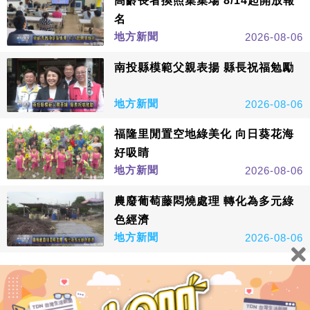
高齡長者換照集集場 8/14起開放報
名
地方新聞
2026-08-06
南投縣模範父親表揚 縣長祝福勉勵
地方新聞
2026-08-06
福隆里閒置空地綠美化 向日葵花海
好吸睛
地方新聞
2026-08-06
農廢葡萄藤悶燒處理 轉化為多元綠
色經濟
地方新聞
2026-08-06
看更多