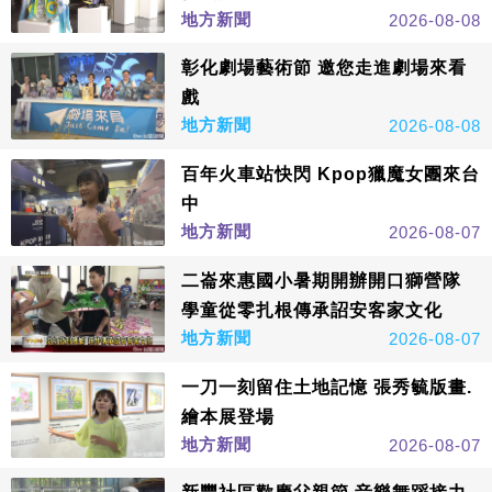
地方新聞
2026-08-08
彰化劇場藝術節 邀您走進劇場來看
戲
地方新聞
2026-08-08
百年火車站快閃 Kpop獵魔女團來台
中
地方新聞
2026-08-07
二崙來惠國小暑期開辦開口獅營隊
學童從零扎根傳承詔安客家文化
地方新聞
2026-08-07
一刀一刻留住土地記憶 張秀毓版畫.
繪本展登場
地方新聞
2026-08-07