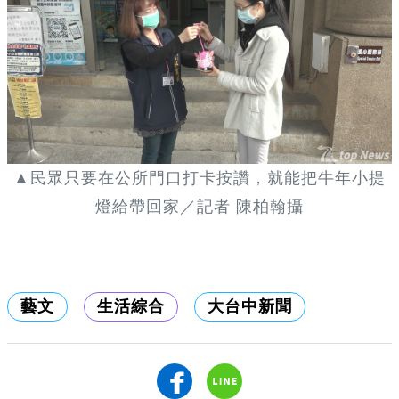
▲民眾只要在公所門口打卡按讚，就能把牛年小提
燈給帶回家／記者 陳柏翰攝
藝文
生活綜合
大台中新聞