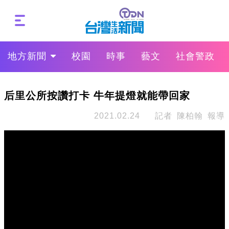
地方新聞
校園
時事
藝文
社會警政
后里公所按讚打卡 牛年提燈就能帶回家
2021.02.24
記者 陳柏翰 報導