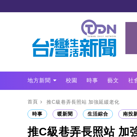
地方新聞
校園
時事
藝文
社
政治
財經
LO叩敲敲門
首頁
推C級巷弄長照站 加強延緩老化
時事
暖新聞
生活綜合
南投
推C級巷弄長照站 加