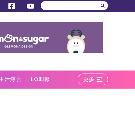
生活綜合
LO叩報
更多