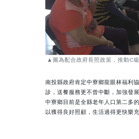
▲圖為配合政府長照政策，推動C
南投縣政府肯定中寮鄉龍眼林福利
診，送餐服務更不曾中斷，加強發
中寮鄉目前是全縣老年人口第二多
以獲得良好照顧，生活過得更快樂