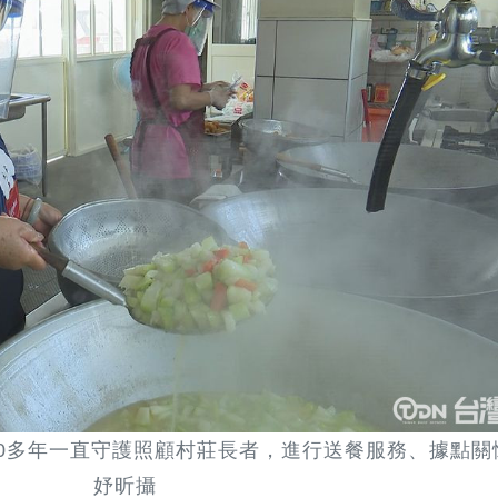
0多年一直守護照顧村莊長者，進行送餐服務、據點關
妤昕攝