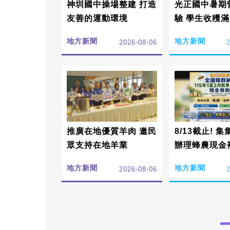
神圳國中操場整建 打造
光正國中暑期
友善的運動環境
驗 學生收穫滿
地方新聞
地方新聞
2026-08-06
推廣在地優質羊肉 邀民
8/13截止! 
眾支持在地羊業
辦理蜂農現金
地方新聞
地方新聞
2026-08-06