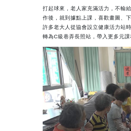
打起球來，老人家充滿活力，不輸給
作後，就到據點上課，喜歡畫圖、
許多老大人從協會設立健康活力站時
轉為C級巷弄長照站，帶入更多元課