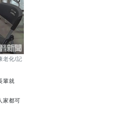
老化/記
長輩就
人家都可