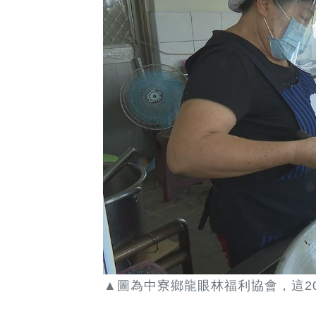
▲圖為中寮鄉龍眼林福利協會，這2