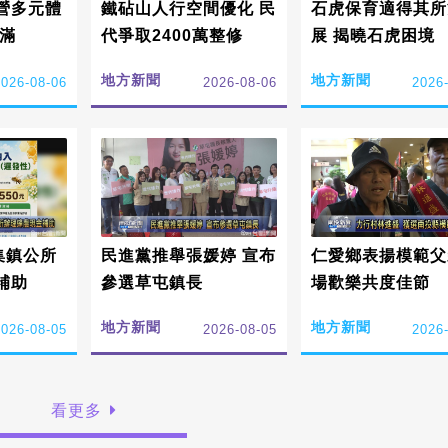
營多元體
鐵砧山人行空間優化 民
石虎保育適得其所
滿
代爭取2400萬整修
展 揭曉石虎困境
地方新聞
地方新聞
2026-08-06
2026-08-06
2026
集集鎮公所
民進黨推舉張媛婷 宣布
仁愛鄉表揚模範父
補助
參選草屯鎮長
場歡樂共度佳節
地方新聞
地方新聞
2026-08-05
2026-08-05
2026
看更多