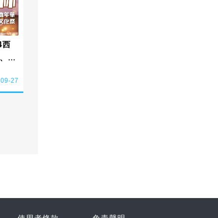
4西
、煙
！?
-09-27