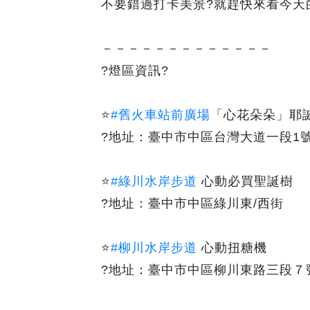
不要錯過打卡美景?就趕快來看今天
－－－－－－－－－－－－－
?燈區資訊?
⭐️
#舊火車站前廣場
「心花朵朵」耶
?地址：臺中市中區台灣大道一段1
⭐️
#綠川水岸步道
心動必買聖誕樹
?地址：臺中市中區綠川東/西街
⭐️
#柳川水岸步道
心動扭糖機
?地址：臺中市中區柳川東路三段７