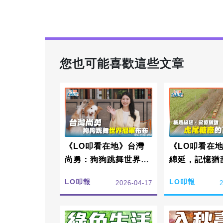
您也可能喜歡這些文章
《LO叩看在地》台灣
《LO叩看在
尚勇：狗狗跳舞世界冠
綿延，記憶猶
軍布布
糖廠的百年情
LO叩報
LO叩報
2026-04-17