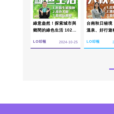
綠意盎然！探索城市與
台南秋日秘境
鄉間的綠色生活 1025
溫泉、好行遊
｜LO叩報
✨1011｜LO
LO叩報
LO叩報
2024-10-25