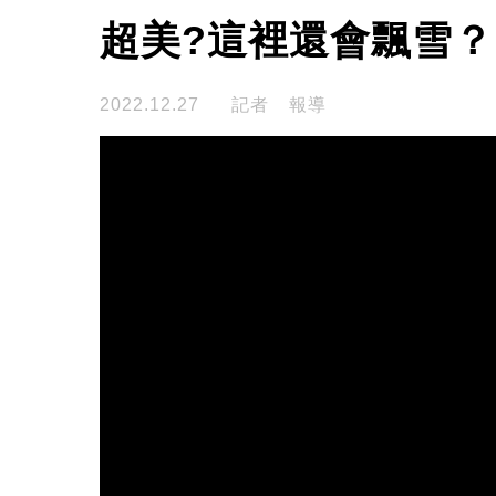
超美?這裡還會飄雪？
2022.12.27
記者 報導