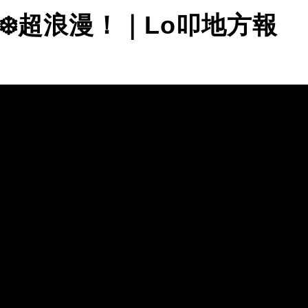
❄️超浪漫！｜Lo叩地方報