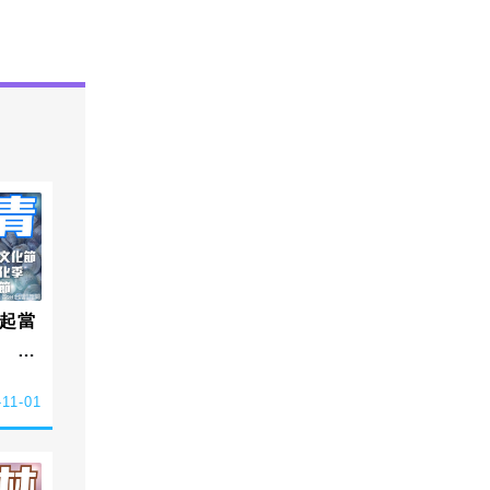
起當
索
-11-01