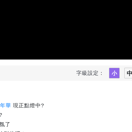
字級設定：
嘉年華
現正點燈中?
?
氣氛了