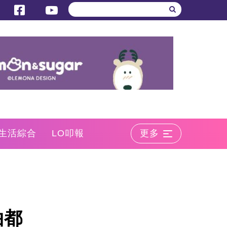
生活綜合
LO叩報
更多
拍都