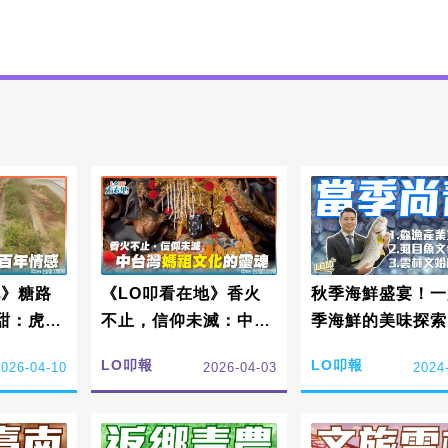
地》糖路
《LO叩看在地》香火
秋季海鮮盛宴！一
甜：虎尾
不止，信仰未滅：中臺
季海鮮的美味探
感
灣媽祖文化的靈魂
1101｜LO叩報
LO叩報
LO叩報
2026-04-10
2026-04-03
2024