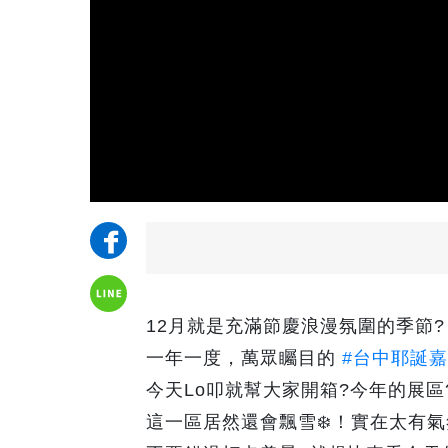
12月就是充滿節慶浪漫氛圍的季節?
一年一度，萬眾矚目的
#台中耶誕
今天Lo叩就幫大家開箱?今年的展區
這一區居然還會飄雪❄️！實在太有