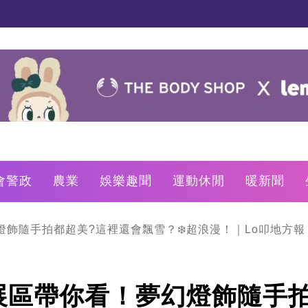
會警政
農業
娛樂趣聞
運動休閒
暖新聞
飾隨手拍都超美?這裡還會飄雪？❄️超浪漫！｜Lo叩地方報
展區帶你看！夢幻燈飾隨手