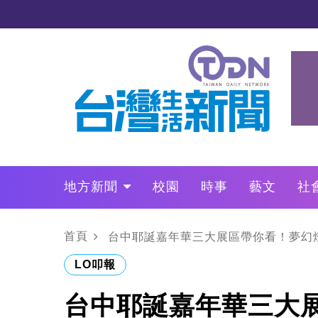
地方新聞
校園
時事
藝文
社
政治
財經
LO叩敲敲門
首頁
台中耶誕嘉年華三大展區帶你看！夢幻燈
LO叩報
台中耶誕嘉年華三大