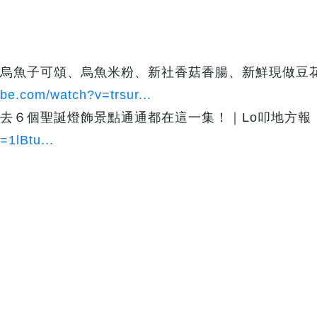
烏魚子可頌、烏魚米粉、新社香菇香腸、新鮮現做豆花 
ube.com/watch?v=trsur...
必去６個聖誕燈飾景點通通都在這一集！｜Lo叩地方報
=1lBtu...