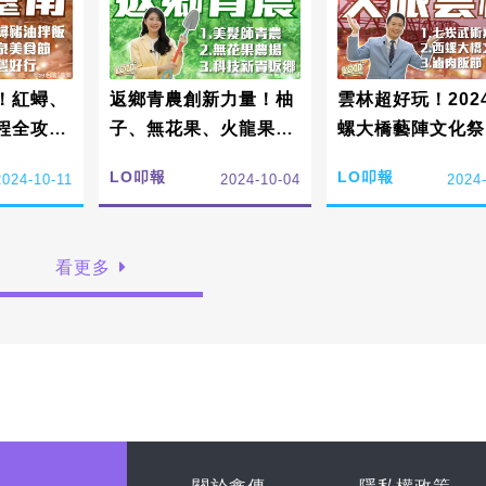
！紅蟳、
返鄉青農創新力量！柚
雲林超好玩！202
程全攻略
子、無花果、火龍果青
螺大橋藝陣文化祭
叩報
農故事告訴你?1004｜
火秀，讓你玩不停
LO叩報
LO叩報
2024-10-11
2024-10-04
2024
LO叩報
0927｜LO叩報
看更多