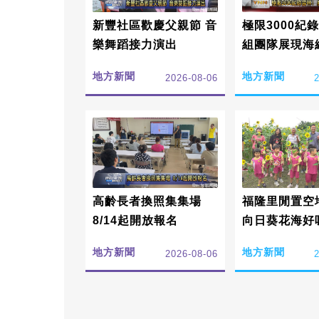
新豐社區歡慶父親節 音
極限3000紀錄雲
樂舞蹈接力演出
組團隊展現海
色
地方新聞
地方新聞
2026-08-06
高齡長者換照集集場
福隆里閒置空
8/14起開放報名
向日葵花海好
地方新聞
地方新聞
2026-08-06