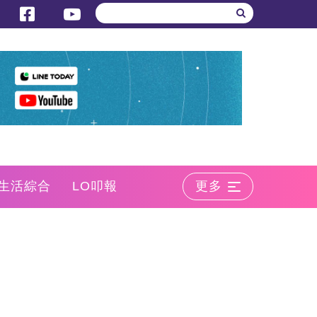
生活綜合
LO叩報
更多