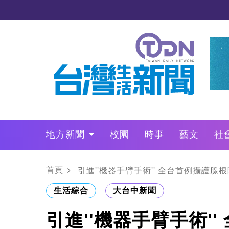
地方新聞
校園
時事
藝文
社
政治
財經
LO叩敲敲門
首頁
引進''機器手臂手術'' 全台首例攝護腺
生活綜合
大台中新聞
引進''機器手臂手術'