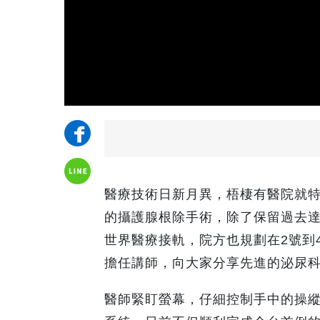
醫療技術日新月異，梧棲有醫院就
的攝護腺根除手術，除了保留過去
世界醫療接軌，院方也規劃在2號到
擔任講師，向大家分享先進的泌尿
醫師緊盯螢幕，仔細控制手中的操