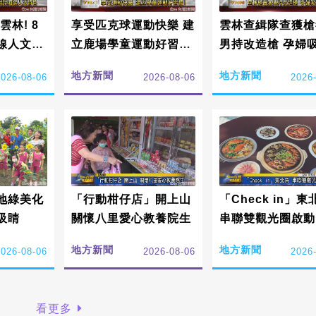
林! 8
享受匹克球運動快樂 建
雲林查緝隊查獲槍
線人文特
立鹿場學童運動好習
男持改造槍 孕婦
慣!
雙遭送辦
地方新聞
地方新聞
2026-08-06
2026-08-06
2026
地綠美化
「行動柑仔店」開上山
「Check in」東
吸睛
關懷八里愛心教養院生
串聯雙觀光圈啟動
地方新聞
地方新聞
2026-08-06
2026-08-06
2026
看更多