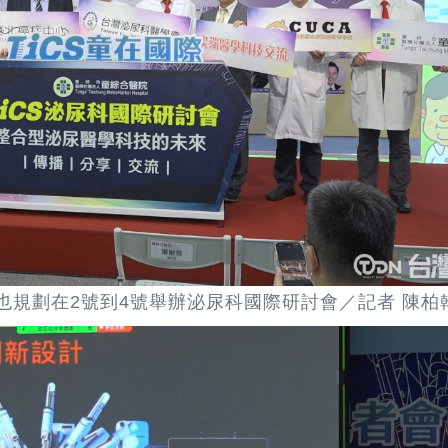
也規劃在2號到4號舉辦泌尿科國際研討會／記者 陳柏