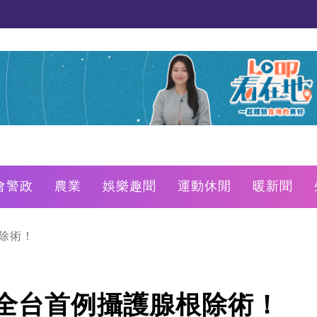
會警政
農業
娛樂趣聞
運動休閒
暖新聞
根除術！
' 全台首例攝護腺根除術！