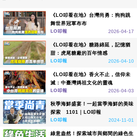
《LO叩看在地》台灣尚勇：狗狗跳
舞世界冠軍布布
LO叩報
2026-04-17
《LO叩看在地》糖路綿延，記憶猶
甜：虎尾糖廠的百年情感
LO叩報
2026-04-10
《LO叩看在地》香火不止，信仰未
滅：中臺灣媽祖文化的靈魂
LO叩報
2026-04-03
秋季海鮮盛宴！一起當季海鮮的美味
探索 1101｜LO叩報
LO叩報
2024-11-01
綠意盎然！探索城市與鄉間的綠色生