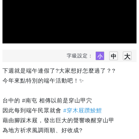
字級設定：
下週就是端午連假了?大家想好怎麼過了？?
今年來點特別的端午活動吧！✨
台中的 #南屯 相傳以前是穿山甲穴
因此每到端午民眾就會
#穿木屐躦鯪鯉
藉由腳踩木屐，發出巨大的聲響喚醒穿山甲
為地方祈求風調雨順、好收成?