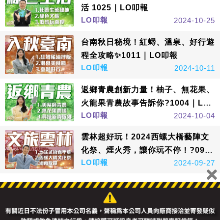
活 1025｜LO叩報
LO叩報
2024-10-25
台南秋日秘境！紅蟳、溫泉、好行遊
程全攻略✨1011｜LO叩報
LO叩報
2024-10-11
返鄉青農創新力量！柚子、無花果、
火龍果青農故事告訴你?1004｜LO
LO叩報
2024-10-04
叩報
雲林超好玩！2024西螺大橋藝陣文
化祭、煙火秀，讓你玩不停！?0927
LO叩報
2024-09-27
｜LO叩報
看更多