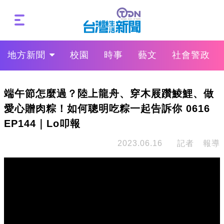
地方新聞
校園
時事
藝文
社會警政
端午節怎麼過？陸上龍舟、穿木屐躦鯪鯉、做
愛心贈肉粽！如何聰明吃粽一起告訴你 0616
EP144｜Lo叩報
2023.06.16
記者 報導