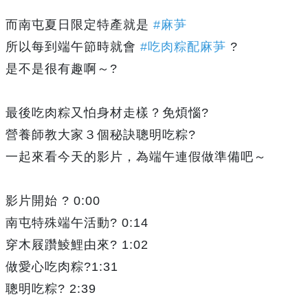
而南屯夏日限定特產就是
#麻芛
所以每到端午節時就會
#吃肉粽配麻芛
?
是不是很有趣啊～?
最後吃肉粽又怕身材走樣？免煩惱?
營養師教大家３個秘訣聰明吃粽?
一起來看今天的影片，為端午連假做準備吧～
影片開始 ? 0:00
南屯特殊端午活動? 0:14
穿木屐躦鯪鯉由來? 1:02
做愛心吃肉粽?1:31
聰明吃粽? 2:39