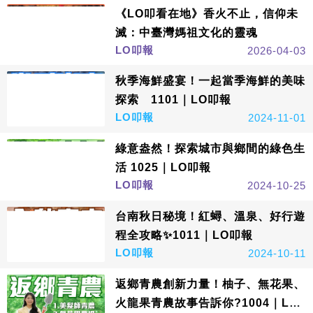
《LO叩看在地》香火不止，信仰未
滅：中臺灣媽祖文化的靈魂
LO叩報
2026-04-03
秋季海鮮盛宴！一起當季海鮮的美味
探索 1101｜LO叩報
LO叩報
2024-11-01
綠意盎然！探索城市與鄉間的綠色生
活 1025｜LO叩報
LO叩報
2024-10-25
台南秋日秘境！紅蟳、溫泉、好行遊
程全攻略✨1011｜LO叩報
LO叩報
2024-10-11
返鄉青農創新力量！柚子、無花果、
火龍果青農故事告訴你?1004｜LO