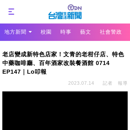
地方新聞
校園
時事
藝文
社會警政
老店變成新特色店家！文青的老柑仔店、特色
中藥咖啡廳、百年酒家改裝餐酒館 0714
EP147｜Lo叩報
2023.07.14
記者 報導