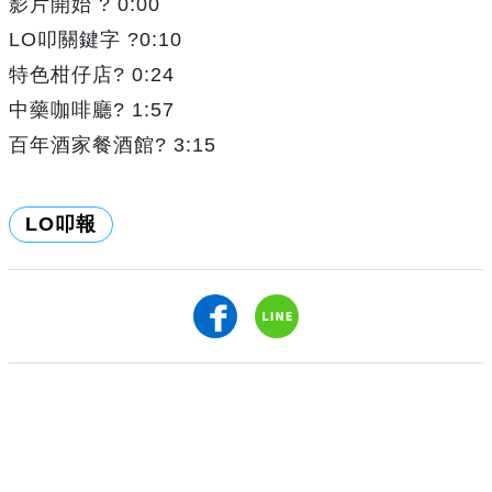
影片開始 ? 0:00
LO叩關鍵字 ?0:10
特色柑仔店? 0:24
中藥咖啡廳? 1:57
百年酒家餐酒館? 3:15
LO叩報