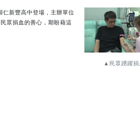
歸仁新豐高中登場，主辦單位
謝民眾捐血的善心，期盼藉這
。
▲民眾踴躍捐