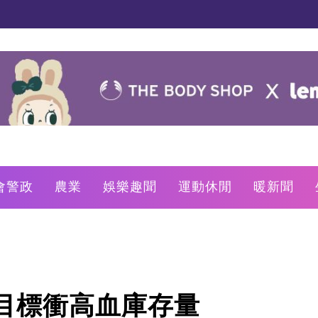
會警政
農業
娛樂趣聞
運動休閒
暖新聞
目標衝高血庫存量