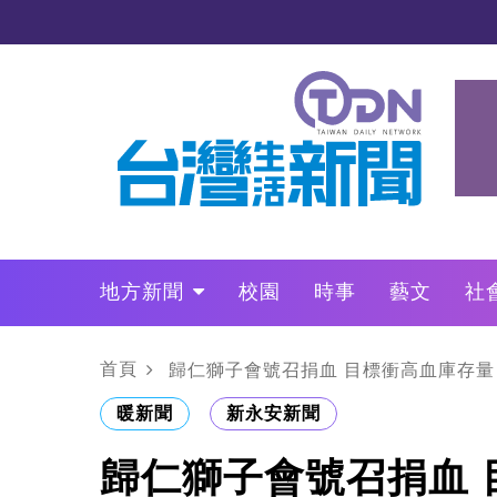
地方新聞
校園
時事
藝文
社
政治
財經
LO叩敲敲門
首頁
歸仁獅子會號召捐血 目標衝高血庫存量
暖新聞
新永安新聞
歸仁獅子會號召捐血 