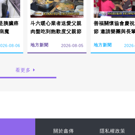
是胰臟癌
斗六暖心業者送愛父親
善福關懷協會慶祝
病魔
肉盤吃到飽歡度父親節
節 邀請樂團與長
地方新聞
地方新聞
2026-08-06
2026-08-05
2026
看更多
關於鑫傳
隱私權政策