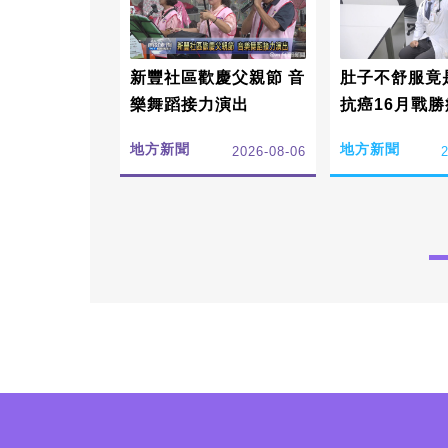
新豐社區歡慶父親節 音
肚子不舒服竟
樂舞蹈接力演出
抗癌16月戰勝
地方新聞
地方新聞
2026-08-06