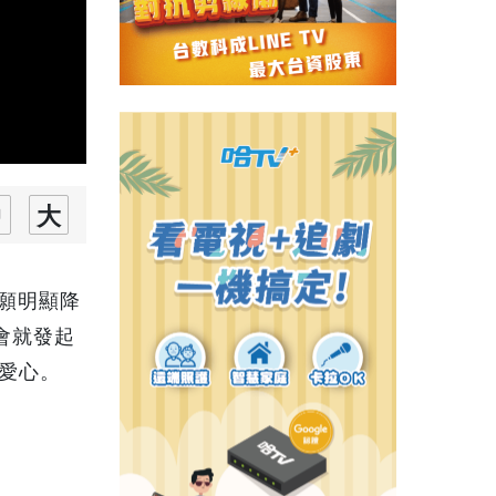
願明顯降
會就發起
做愛心。