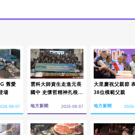
G 舊愛
雲科大師資生走進元長
大里慶祝父親節 
登場
國中 史懷哲精神扎根偏
38位模範父親
鄉陪伴學子學習
地方新聞
地方新聞
2026-08-07
2026-08-07
2026