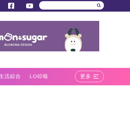
生活綜合
LO叩報
更多