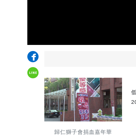
歸仁獅子會捐血嘉年華