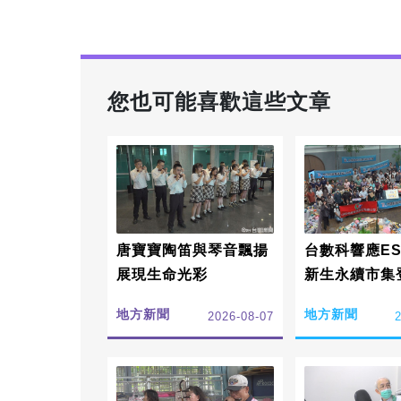
您也可能喜歡這些文章
唐寶寶陶笛與琴音飄揚
台數科響應ES
展現生命光彩
新生永續市集
地方新聞
地方新聞
2026-08-07