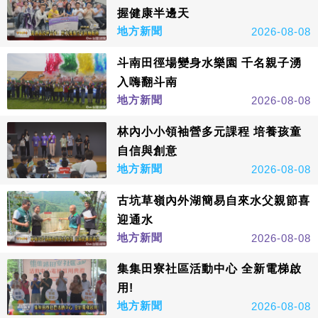
握健康半邊天
地方新聞
2026-08-08
斗南田徑場變身水樂園 千名親子湧
入嗨翻斗南
地方新聞
2026-08-08
林內小小領袖營多元課程 培養孩童
自信與創意
地方新聞
2026-08-08
古坑草嶺內外湖簡易自來水父親節喜
迎通水
地方新聞
2026-08-08
集集田寮社區活動中心 全新電梯啟
用!
地方新聞
2026-08-08