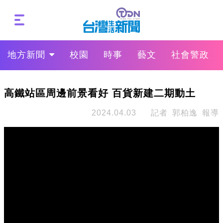
地方新聞
校園
時事
藝文
社會警政
高鐵站區周邊前景看好 百貨新建二期動土
2024.04.03
記者 郭柏逸 報導