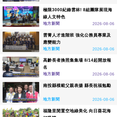
極限3000紀錄雲林! 8組團隊展現海
線人文特色
地方新聞
2026-08-06
雲菁人才進階班 強化公務員專業及
應變能力
地方新聞
2026-08-06
高齡長者換照集集場 8/14起開放報
名
地方新聞
2026-08-06
南投縣模範父親表揚 縣長祝福勉勵
地方新聞
2026-08-06
福隆里閒置空地綠美化 向日葵花海