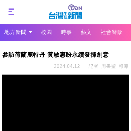
地方新聞
校園
時事
藝文
社會警政
參訪荷蘭鹿特丹 黃敏惠盼永續發揮創意
2024.04.12
記者 周書聖 報導