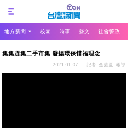
地方新聞
校園
時事
藝文
社會警政
集集趕集二手市集 發揚環保惜福理念
2021.01.07
記者 金芸亘 報導