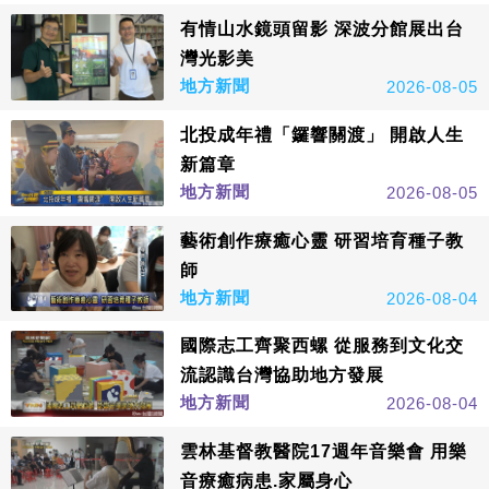
有情山水鏡頭留影 深波分館展出台
灣光影美
地方新聞
2026-08-05
北投成年禮「鑼響關渡」 開啟人生
新篇章
地方新聞
2026-08-05
藝術創作療癒心靈 研習培育種子教
師
地方新聞
2026-08-04
國際志工齊聚西螺 從服務到文化交
流認識台灣協助地方發展
地方新聞
2026-08-04
雲林基督教醫院17週年音樂會 用樂
音療癒病患.家屬身心