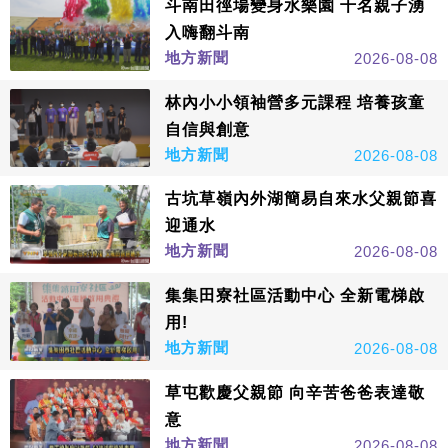
斗南田徑場變身水樂園 千名親子湧
入嗨翻斗南
地方新聞
2026-08-08
林內小小領袖營多元課程 培養孩童
自信與創意
地方新聞
2026-08-08
古坑草嶺內外湖簡易自來水父親節喜
迎通水
地方新聞
2026-08-08
集集田寮社區活動中心 全新電梯啟
用!
地方新聞
2026-08-08
草屯歡慶父親節 向辛苦爸爸表達敬
意
地方新聞
2026-08-08