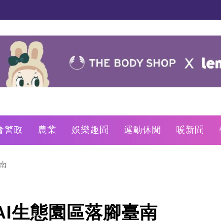
會警政
農業
娛樂趣聞
運動休閒
暖新聞
南
AI生態園區落腳臺南