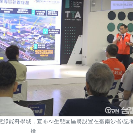
慧綠能科學城，
宣布
生態園區
將設置在臺南沙崙/記者
AI
攝