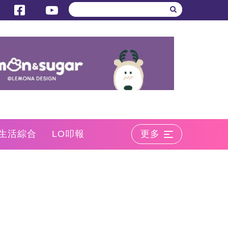
生活綜合
LO叩報
更多