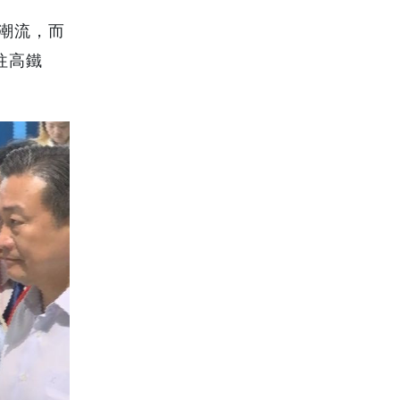
潮流，
而
往高鐵