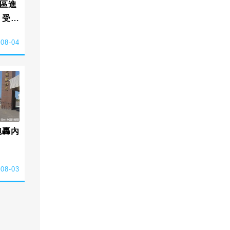
區進
 受議
-08-04
砲轟內
-08-03