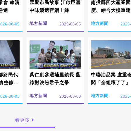
常會 賴清
匯聚市民故事 江啟臣臺
南投縣四大產業園
勝選
中味競選官網上線
度、綜合大樓重建
員們關切
地方新聞
地方新聞
2026-08-05
2026-08-05
2026
部路民代
葉仁創參選埔里鎮長 藍
中聯油品案 盧重
綠對決盼君子之爭
閣「全組壞了了」
地方新聞
地方新聞
2026-08-03
2026-08-03
2026
看更多