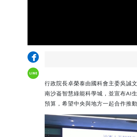
行政院長卓榮泰由國科會主委吳誠
南沙崙智慧綠能科學城，
並宣布
AI
預算，
希望中央與地方一起合作
推