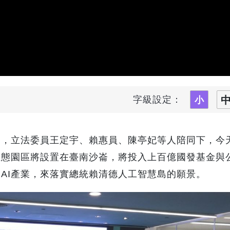
字級設定：
文，
立法委員王定宇、
賴惠員、
陳亭妃等人陪同下，
今
生態園區
將設置在臺南沙崙，
將投入上百億國發基金與
動
產業，
來落實總統賴清德
人工智慧島的願景。
AI