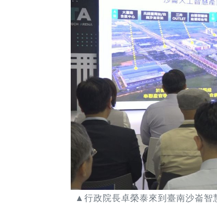
行政院長卓榮泰
來到臺南沙崙智
▲