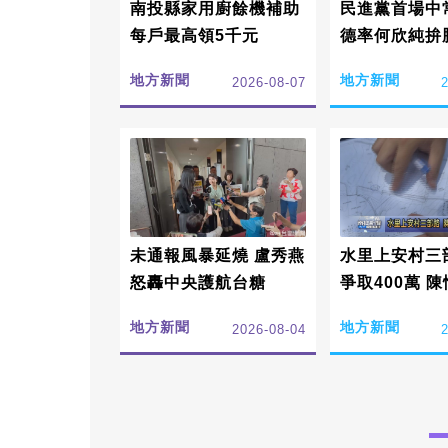
南投縣家用廚餘機補助
民進黨首場中
每戶最高領5千元
德率何欣純拚
地方新聞
地方新聞
2026-08-07
未通報風暴延燒 盧秀燕
水里上安村三
怒轟中央護航台糖
爭取400萬 陳情整修駁
坎與排水
地方新聞
地方新聞
2026-08-04