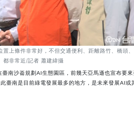
位置上條件非常好，
不但交通便利、
距離路竹、
橋頭、
都非常近/記者 蕭建緯攝
在臺南沙崙
規劃
生態園區，
前幾天亞馬遜也宣布要來
AI
因此臺南是目前綠電發展最多的地方，
是未來發展
或
AI