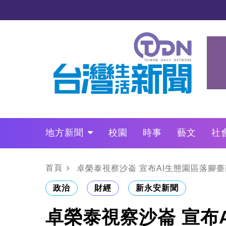
地方新聞
校園
時事
藝文
社
政治
財經
LO叩敲敲門
首頁
卓榮泰視察沙崙 宣布AI生態園區落腳臺
政治
財經
新永安新聞
卓榮泰視察沙崙 宣布