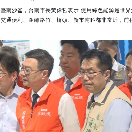
在臺南沙崙，
台南市長黃偉哲表示
使用綠色能源是世界
但交通便利、
距離路竹、
橋頭、
新市南科都非常近，
前