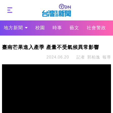
地方新聞
校園
時事
藝文
社會警政
臺南芒果進入產季 產量不受氣候異常影響
2024.06.20
記者 郭柏逸 報導