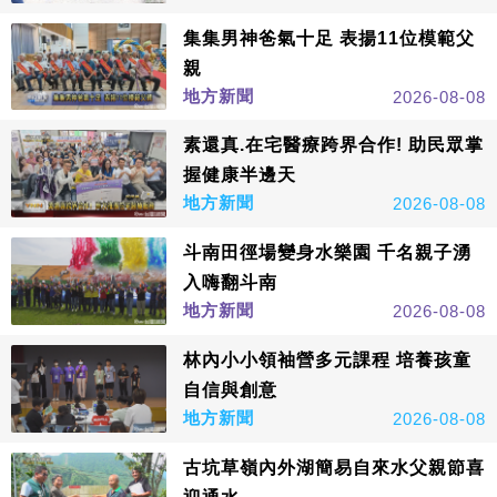
集集男神爸氣十足 表揚11位模範父
親
地方新聞
2026-08-08
素還真.在宅醫療跨界合作! 助民眾掌
握健康半邊天
地方新聞
2026-08-08
斗南田徑場變身水樂園 千名親子湧
入嗨翻斗南
地方新聞
2026-08-08
林內小小領袖營多元課程 培養孩童
自信與創意
地方新聞
2026-08-08
古坑草嶺內外湖簡易自來水父親節喜