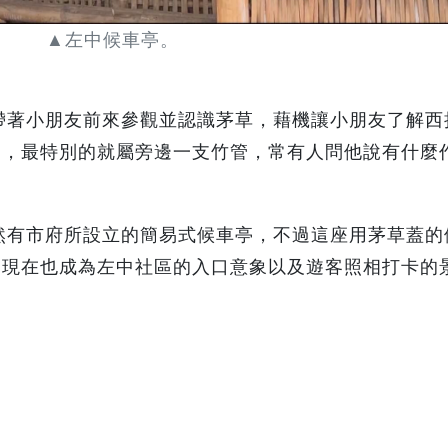
▲左中候車亭。
著小朋友前來參觀並認識茅草，藉機讓小朋友了解西
亭，最特別的就屬旁邊一支竹管，常有人問他說有什麼
有市府所設立的簡易式候車亭，不過這座用茅草蓋的
，現在也成為左中社區的入口意象以及遊客照相打卡的