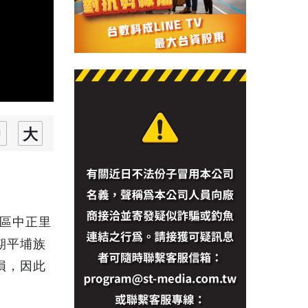
區中正里
期平埔族
損，因此