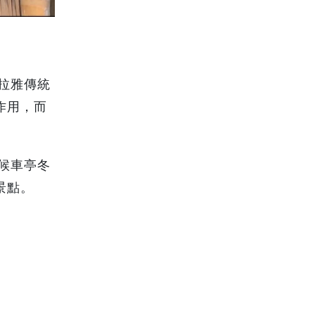
拉雅傳統
作用，而
候車亭冬
景點。