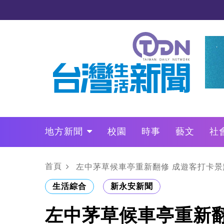
地方新聞
校園
時事
藝文
社
政治
財經
LO叩敲敲門
首頁
左中茅草候車亭重新翻修 成遊客打卡景
生活綜合
新永安新聞
左中茅草候車亭重新翻