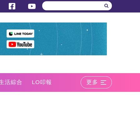
生活綜合
LO叩報
更多