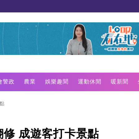
會警政
農業
娛樂趣聞
運動休閒
暖新聞
點
修 成遊客打卡景點