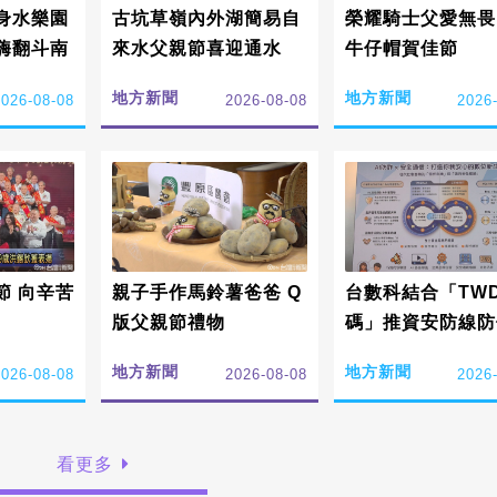
身水樂園
古坑草嶺內外湖簡易自
榮耀騎士父愛無畏
嗨翻斗南
來水父親節喜迎通水
牛仔帽賀佳節
地方新聞
地方新聞
2026-08-08
2026-08-08
2026
節 向辛苦
親子手作馬鈴薯爸爸 Q
台數科結合「TWD
版父親節禮物
碼」推資安防線防
訊
地方新聞
地方新聞
2026-08-08
2026-08-08
2026
看更多