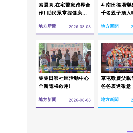
素還真.在宅醫療跨界合
斗南田徑場變
作! 助民眾掌握健康半
千名親子湧入
邊天
地方新聞
地方新聞
2026-08-08
集集田寮社區活動中心
草屯歡慶父親
全新電梯啟用!
爸爸表達敬意
地方新聞
地方新聞
2026-08-08