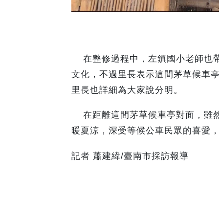
在整修過程中，左鎮國小老師也帶
文化，不過里長表示這間茅草候車
里長也詳細為大家說分明。
在距離這間茅草候車亭對面，雖然
暖夏涼，深受等候公車民眾的喜愛
記者 蕭建緯/臺南市採訪報導