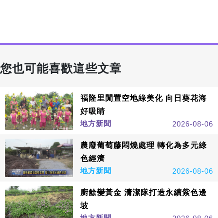
您也可能喜歡這些文章
福隆里閒置空地綠美化 向日葵花海
好吸睛
地方新聞
2026-08-06
農廢葡萄藤悶燒處理 轉化為多元綠
色經濟
地方新聞
2026-08-06
廚餘變黃金 清潔隊打造永續紫色邊
坡
地方新聞