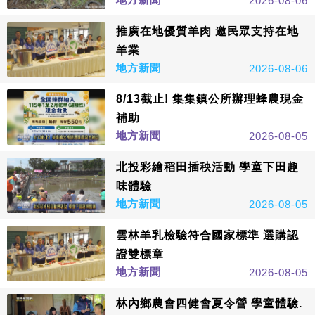
2026-08-06
推廣在地優質羊肉 邀民眾支持在地
羊業
地方新聞
2026-08-06
8/13截止! 集集鎮公所辦理蜂農現金
補助
地方新聞
2026-08-05
北投彩繪稻田插秧活動 學童下田趣
味體驗
地方新聞
2026-08-05
雲林羊乳檢驗符合國家標準 選購認
證雙標章
地方新聞
2026-08-05
林內鄉農會四健會夏令營 學童體驗.