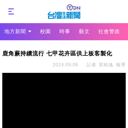
地方新聞
校園
時事
藝文
社會警政
鹿角蕨持續流行 七甲花卉區供上板客製化
2024.09.06
記者 郭柏逸 報導