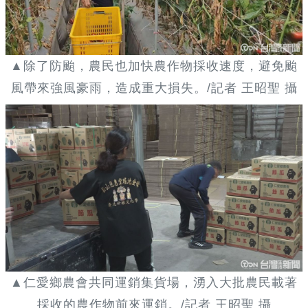
▲除了防颱，農民也加快農作物採收速度，避免颱
風帶來強風豪雨，造成重大損失。/記者 王昭聖 攝
▲仁愛鄉農會共同運銷集貨場，湧入大批農民載著
採收的農作物前來運銷。/記者 王昭聖 攝