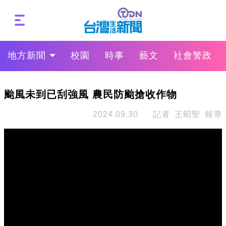
地方新聞
校園
時事
藝文
社會警政
颱風未到已刮強風 農民防颱搶收作物
2024.09.30
記者 王昭聖 報導