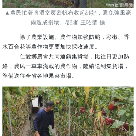
▲農民忙著將溫室覆蓋帆布收起綁好，避免強風豪
雨造成損壞。/記者 王昭聖 攝
除了農業設施、農作物加強防颱，彩椒、香
水百合花等農作物更要加快採收速度。
仁愛鄉農會共同運銷集貨場，比往日更加熱
絡，農民一車車滿載的農作物，陸續送到集貨場，
準備送往全省各地果菜市場。