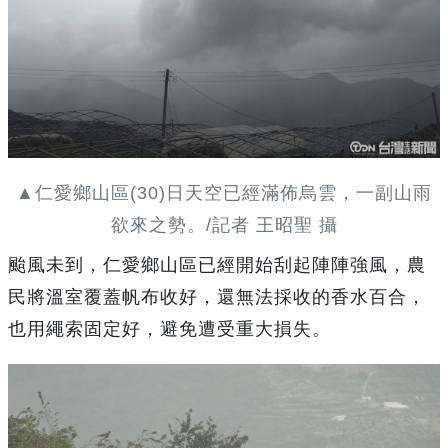
▲仁愛鄉山區(30)日天空已經滿佈烏雲，一副山雨
欲來之勢。/記者 王昭聖 攝
颱風未到，仁愛鄉山區已經開始刮起陣陣強風，農
民將溫室覆蓋帆布收好，還無法採收的香水百合，
也用繩索固定好，避免遭受重大損失。