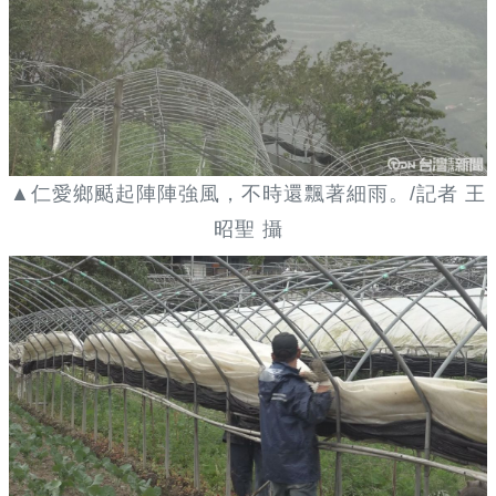
▲仁愛鄉颳起陣陣強風，不時還飄著細雨。/記者 王
昭聖 攝