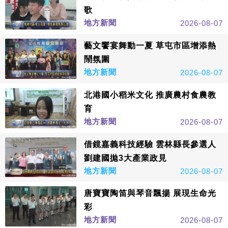
歌
地方新聞
2026-08-07
藝文饗宴舞動一夏 草屯市區增添熱
鬧氛圍
地方新聞
2026-08-07
北港國小稻米文化 推廣農村食農教
育
地方新聞
2026-08-07
借鏡嘉義科技經驗 雲林縣長參選人
劉建國拋3大產業政見
地方新聞
2026-08-07
唐寶寶陶笛與琴音飄揚 展現生命光
彩
地方新聞
2026-08-07