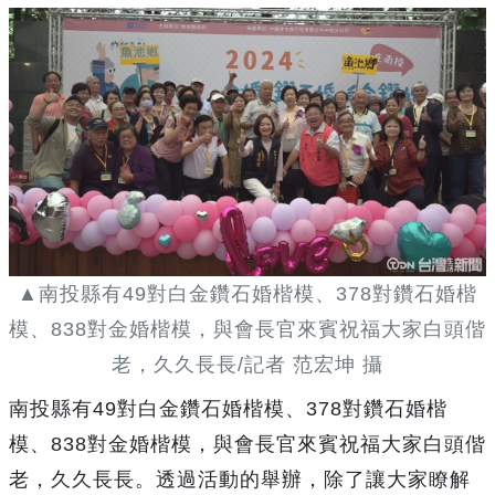
▲南投縣有49對白金鑽石婚楷模、378對鑽石婚楷
模、838對金婚楷模，與會長官來賓祝福大家白頭偕
老，久久長長/記者 范宏坤 攝
南投縣有49對白金鑽石婚楷模、378對鑽石婚楷
模、838對金婚楷模，與會長官來賓祝福大家白頭偕
老，久久長長。透過活動的舉辦，除了讓大家瞭解