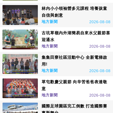
林內小小領袖營多元課程 培養孩童
自信與創意
地方新聞
2026-08-08
古坑草嶺內外湖簡易自來水父親節喜
迎通水
地方新聞
2026-08-08
集集田寮社區活動中心 全新電梯啟
用!
地方新聞
2026-08-08
草屯歡慶父親節 向辛苦爸爸表達敬
意
地方新聞
2026-08-08
國際足球園區完工倒數 打造國際賽
事新舞台