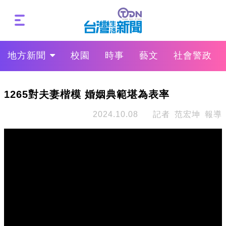
地方新聞
校園
時事
藝文
社會警政
1265對夫妻楷模 婚姻典範堪為表率
2024.10.08
記者 范宏坤 報導