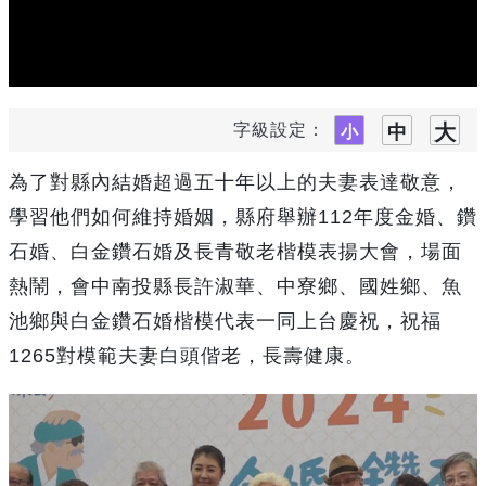
字級設定：
為了對縣內結婚超過五十年以上的夫妻表達敬意，
學習他們如何維持婚姻，縣府舉辦112年度金婚、鑽
石婚、白金鑽石婚及長青敬老楷模表揚大會，場面
熱鬧，會中南投縣長許淑華、中寮鄉、國姓鄉、魚
池鄉與白金鑽石婚楷模代表一同上台慶祝，祝福
1265對模範夫妻白頭偕老，長壽健康。