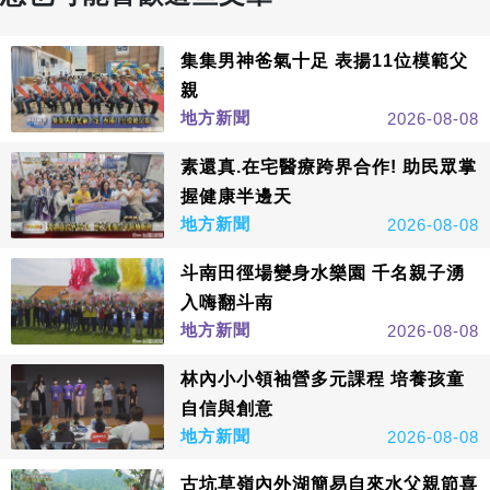
集集男神爸氣十足 表揚11位模範父
親
地方新聞
2026-08-08
素還真.在宅醫療跨界合作! 助民眾掌
握健康半邊天
地方新聞
2026-08-08
斗南田徑場變身水樂園 千名親子湧
入嗨翻斗南
地方新聞
2026-08-08
林內小小領袖營多元課程 培養孩童
自信與創意
地方新聞
2026-08-08
古坑草嶺內外湖簡易自來水父親節喜