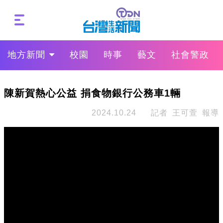
地方新聞
校園
時事
藝文
社會警政
陳新賀熱心公益 捐食物銀行公務車1輛
2024.10.24
記者 王可萱 報導