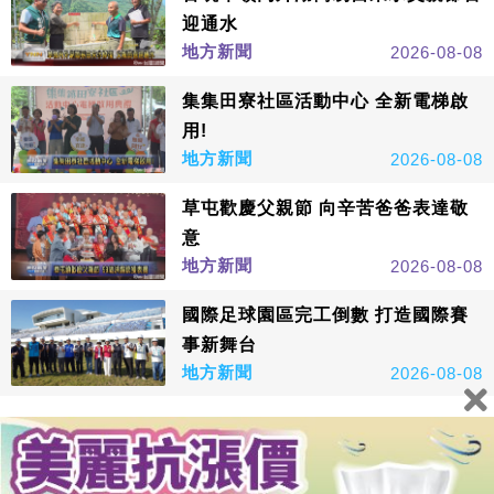
迎通水
地方新聞
2026-08-08
集集田寮社區活動中心 全新電梯啟
用!
地方新聞
2026-08-08
草屯歡慶父親節 向辛苦爸爸表達敬
意
地方新聞
2026-08-08
國際足球園區完工倒數 打造國際賽
事新舞台
地方新聞
2026-08-08
看更多