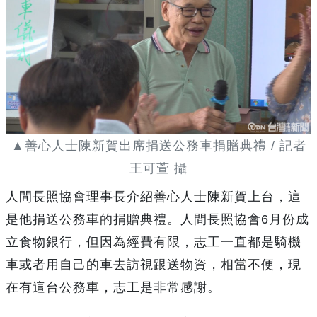
▲善心人士陳新賀出席捐送公務車捐贈典禮 / 記者
王可萱 攝
人間長照協會理事長介紹善心人士陳新賀上台，這
是他捐送公務車的捐贈典禮。人間長照協會6月份成
立食物銀行，但因為經費有限，志工一直都是騎機
車或者用自己的車去訪視跟送物資，相當不便，現
在有這台公務車，志工是非常感謝。