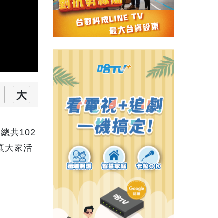
共102
讓大家活