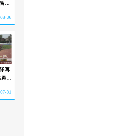
習
-08-06
隊再
丞勇奪
式棒
-07-31