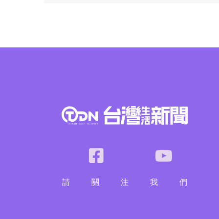
請
關
注
我
們