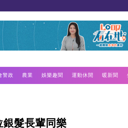
會警政
農業
娛樂趣聞
運動休閒
暖新聞
2位銀髮長輩同樂