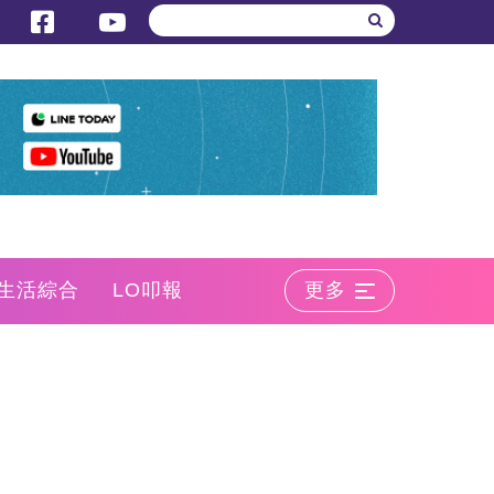
生活綜合
LO叩報
更多