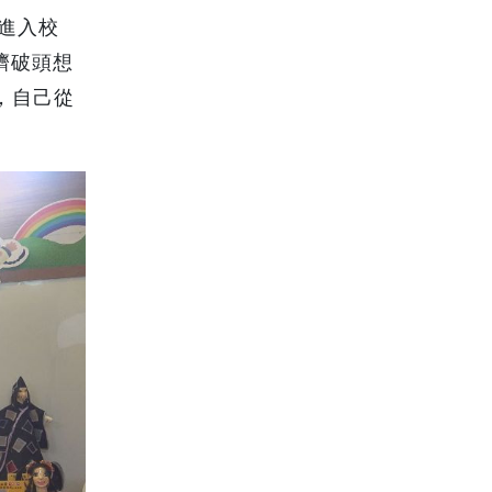
進入校
擠破頭想
，自己從