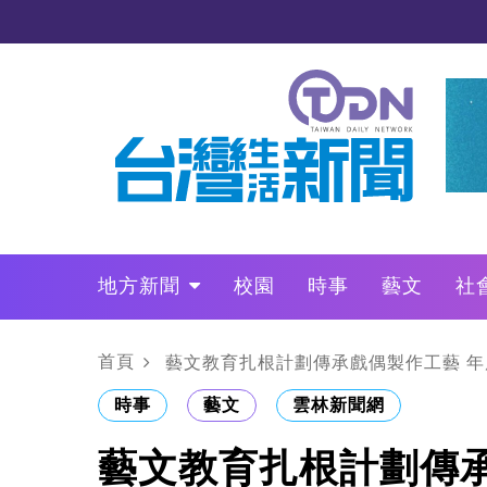
地方新聞
校園
時事
藝文
社
政治
財經
LO叩敲敲門
首頁
藝文教育扎根計劃傳承戲偶製作工藝 
時事
藝文
雲林新聞網
藝文教育扎根計劃傳