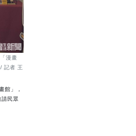
的「漫畫
 記者 王
畫館」，
邀請民眾