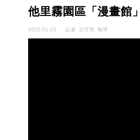
他里霧園區「漫畫館
2025.01.03
記者 王可萱 報導