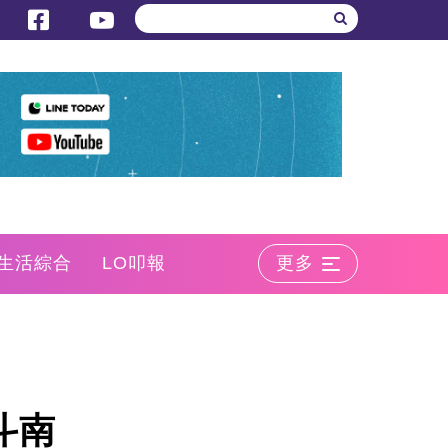
生活綜合
LO叩報
更多
斗南