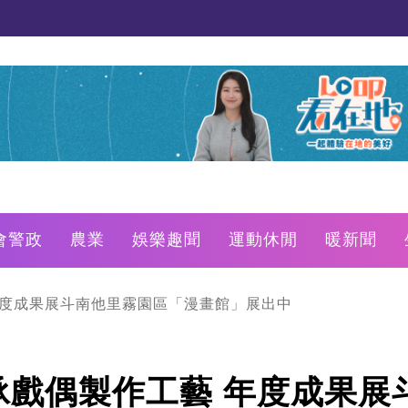
會警政
農業
娛樂趣聞
運動休閒
暖新聞
年度成果展斗南他里霧園區「漫畫館」展出中
承戲偶製作工藝 年度成果展