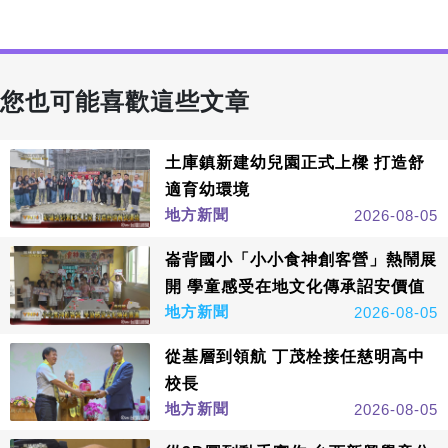
您也可能喜歡這些文章
土庫鎮新建幼兒園正式上樑 打造舒
適育幼環境
地方新聞
2026-08-05
崙背國小「小小食神創客營」熱鬧展
開 學童感受在地文化傳承詔安價值
地方新聞
2026-08-05
從基層到領航 丁茂栓接任慈明高中
校長
地方新聞
2026-08-05