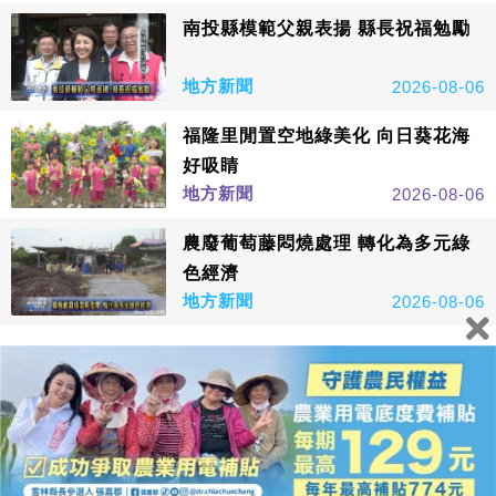
南投縣模範父親表揚 縣長祝福勉勵
地方新聞
2026-08-06
福隆里閒置空地綠美化 向日葵花海
好吸睛
地方新聞
2026-08-06
農廢葡萄藤悶燒處理 轉化為多元綠
色經濟
地方新聞
2026-08-06
看更多
鑫傳國際多媒體科技股份有限公司版權所有，非經授權，請
勿轉載本網站內容 © All Rights Reserved.