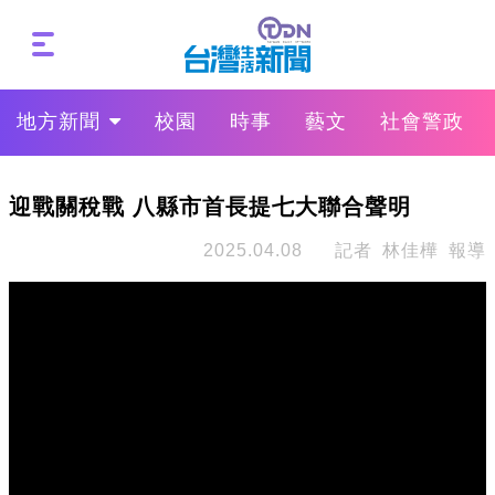
地方新聞
校園
時事
藝文
社會警政
迎戰關稅戰 八縣市首長提七大聯合聲明
2025.04.08
記者 林佳樺 報導