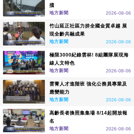
擋
地方新聞
2026-08-06
竹山延正社區力拚全國金質卓越 展
現全齡共融成果
地方新聞
2026-08-06
極限3000紀錄雲林! 8組團隊展現海
線人文特色
地方新聞
2026-08-06
雲菁人才進階班 強化公務員專業及
應變能力
地方新聞
2026-08-06
高齡長者換照集集場 8/14起開放報
名
地方新聞
2026-08-06