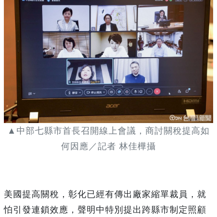
▲中部七縣市首長召開線上會議，商討關稅提高如
何因應／記者 林佳樺攝
美國提高關稅，彰化已經有傳出廠家縮單裁員，就
怕引發連鎖效應，聲明中特別提出跨縣市制定照顧