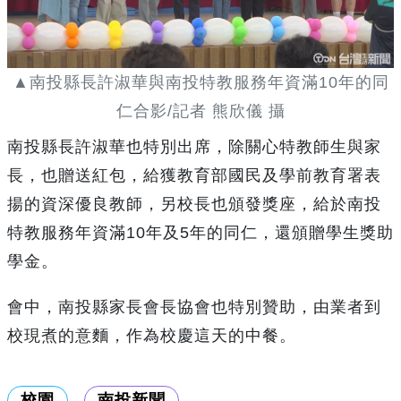
▲南投縣長許淑華與南投特教服務年資滿10年的同
仁合影/記者 熊欣儀 攝
南投縣長許淑華也特別出席，除關心特教師生與家
長，也贈送紅包，給獲教育部國民及學前教育署表
揚的資深優良教師，另校長也頒發獎座，給於南投
特教服務年資滿10年及5年的同仁，還頒贈學生獎助
學金。
會中，南投縣家長會長協會也特別贊助，由業者到
校現煮的意麵，作為校慶這天的中餐。
校園
南投新聞