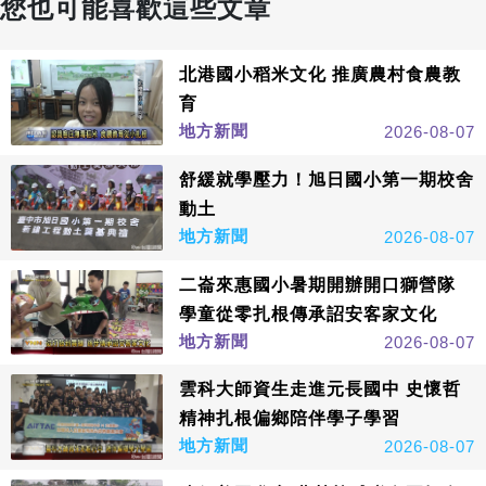
您也可能喜歡這些文章
北港國小稻米文化 推廣農村食農教
育
地方新聞
2026-08-07
舒緩就學壓力！旭日國小第一期校舍
動土
地方新聞
2026-08-07
二崙來惠國小暑期開辦開口獅營隊
學童從零扎根傳承詔安客家文化
地方新聞
2026-08-07
雲科大師資生走進元長國中 史懷哲
精神扎根偏鄉陪伴學子學習
地方新聞
2026-08-07