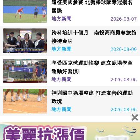
遠征美國參賽 北勢棒球隊奪冠揚名
國際
地方新聞
2026-08-07
跨科培訓十個月 南投高商勇奪旅館
接待金牌
地方新聞
2026-08-06
享受匹克球運動快樂 建立鹿場學童
運動好習慣!
地方新聞
2026-08-06
神圳國中操場整建 打造友善的運動
環境
地方新聞
2026-08-06
看更多