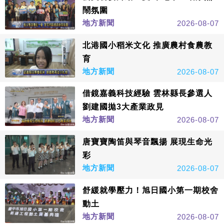
鬧氛圍
地方新聞
2026-08-07
北港國小稻米文化 推廣農村食農教
育
地方新聞
2026-08-07
借鏡嘉義科技經驗 雲林縣長參選人
劉建國拋3大產業政見
地方新聞
2026-08-07
唐寶寶陶笛與琴音飄揚 展現生命光
彩
地方新聞
2026-08-07
舒緩就學壓力！旭日國小第一期校舍
動土
地方新聞
2026-08-07