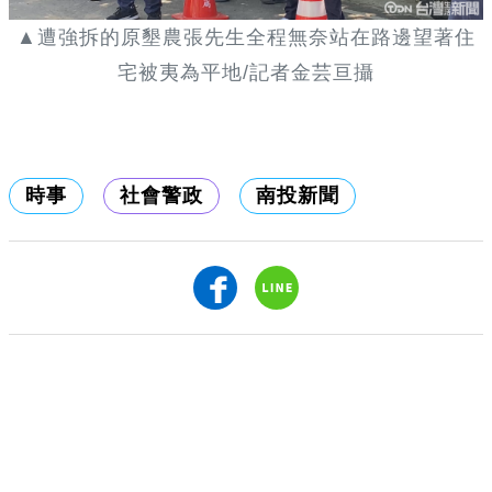
▲遭強拆的原墾農張先生全程無奈站在路邊望著住
宅被夷為平地/記者金芸亘攝
時事
社會警政
南投新聞