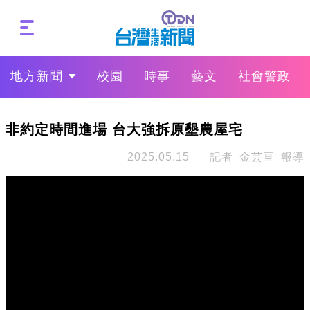
地方新聞
校園
時事
藝文
社會警政
非約定時間進場 台大強拆原墾農屋宅
2025.05.15
記者 金芸亘 報導