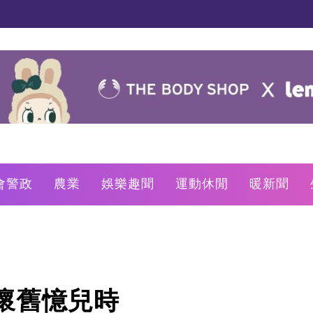
會警政
農業
娛樂趣聞
運動休閒
暖新聞
懷舊憶兒時