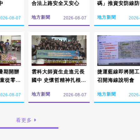
中
合法上路安全又安心
碼」推資安防線防
訊
地方新聞
地方新聞
2026-08-07
2026-08-07
2026
暑期開辦
雲科大師資生走進元長
捷運藍線即將開工
學童從零扎
國中 史懷哲精神扎根偏
召開海線說明會
家文化
鄉陪伴學子學習
地方新聞
地方新聞
2026-08-07
2026-08-07
2026
看更多