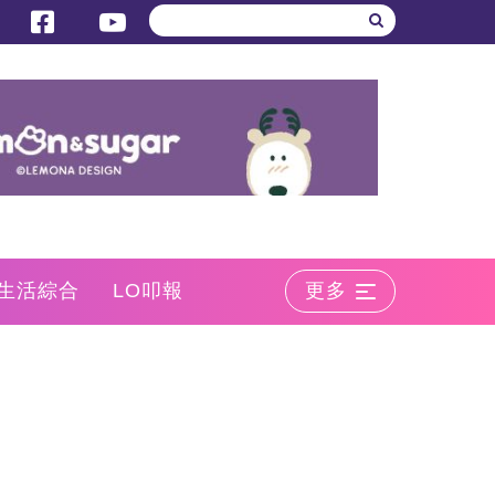
生活綜合
LO叩報
更多