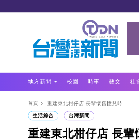
地方新聞
校園
時事
藝文
社
政治
財經
LO叩敲敲門
首頁
重建東北柑仔店 長輩懷舊憶兒時
生活綜合
台灣新聞
重建東北柑仔店 長輩