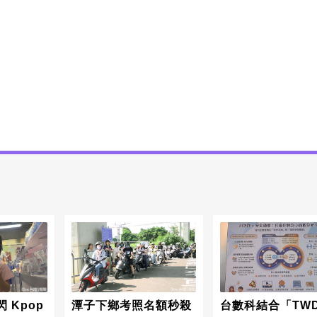
 Kpop
潭子下鄉考照名額秒殺
台數科結合「TWD