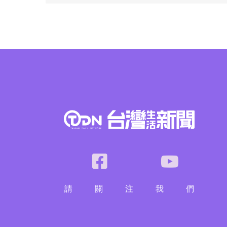
請
關
注
我
們