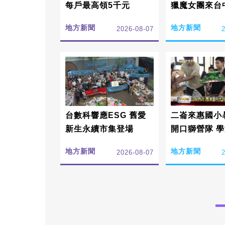
每戶最高領5千元
獵魔女團來台
地方新聞
地方新聞
2026-08-07
台數科響應ESG 舊愛
二崙來惠國小
新生永續市集登場
開口獅營隊 
根傳承詔安客
地方新聞
地方新聞
2026-08-07