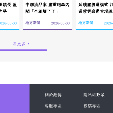
鎮長 藍
中聯油品案 盧重砲轟內
延續盧勝選模式 
之爭
閣「全組壞了了」
選紫雲巖辦首場說
地方新聞
地方新聞
2026-08-03
2026-08-03
2026
看更多
關於鑫傳
隱私權政策
客服專區
投稿專區