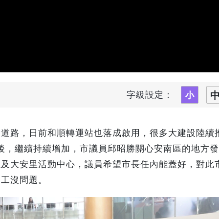
字級設定：
環道路，日前和順轉運站也落成啟用，很多大建設陸續
口之後，繼續持續增加，市議員邱昭勝關心安南區的地方
以及大安里活動中心，議員希望市長任內能蓋好，對此
動工沒問題。