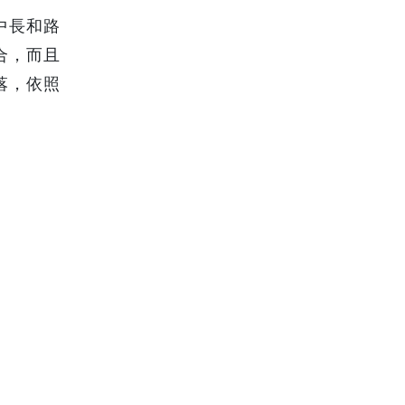
中長和路
合，而且
落，依照