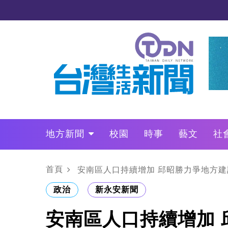
地方新聞
校園
時事
藝文
社
政治
財經
LO叩敲敲門
首頁
安南區人口持續增加 邱昭勝力爭地方建
政治
新永安新聞
安南區人口持續增加 