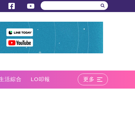
生活綜合
LO叩報
更多