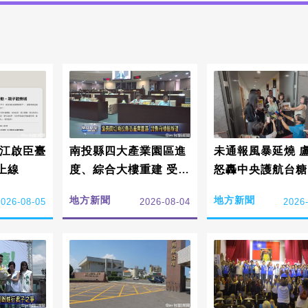
 江啟臣臺
南投縣四大產業園區進
未通報風暴延燒 
上線
度、綜合大樓重建 受議
怒轟中央護航台糖
員們關切
地方新聞
地方新聞
2026-08-05
2026-08-04
2026