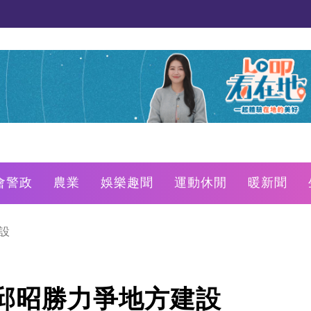
會警政
農業
娛樂趣聞
運動休閒
暖新聞
設
邱昭勝力爭地方建設