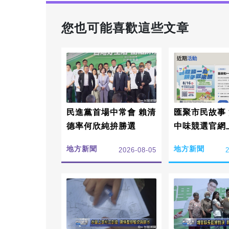
您也可能喜歡這些文章
民進黨首場中常會 賴清
匯聚市民故事
德率何欣純拚勝選
中味競選官網
地方新聞
地方新聞
2026-08-05