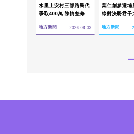
水里上安村三部路民代
葉仁創參選埔里
爭取400萬 陳情整修駁
綠對決盼君子
坎與排水
地方新聞
地方新聞
2026-08-03