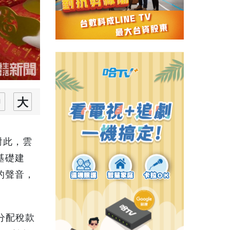
對此，雲
基礎建
的聲音，
。
分配稅款