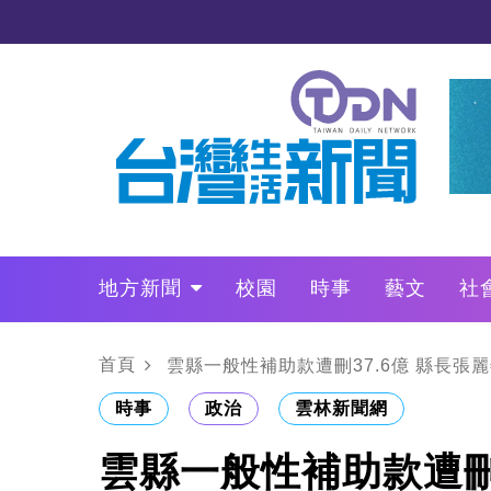
地方新聞
校園
時事
藝文
社
政治
財經
LO叩敲敲門
首頁
雲縣一般性補助款遭刪37.6億 縣長張
時事
政治
雲林新聞網
雲縣一般性補助款遭刪