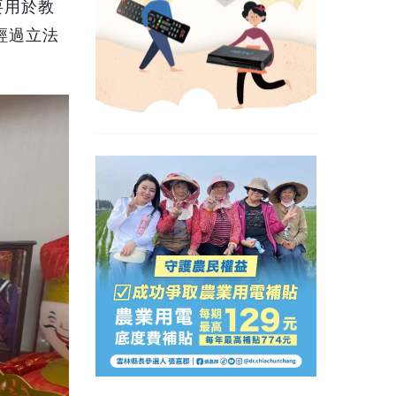
要用於教
經過立法
。