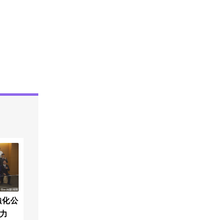
強化公
力