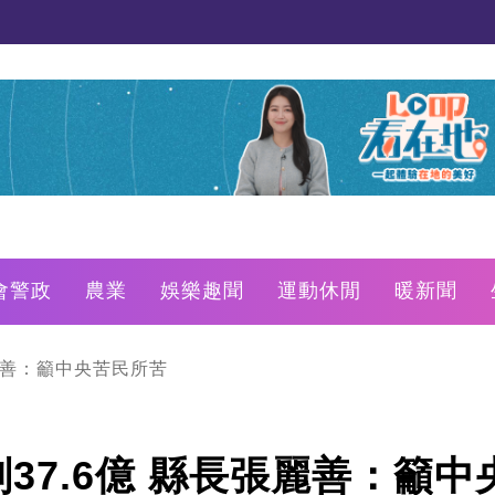
會警政
農業
娛樂趣聞
運動休閒
暖新聞
麗善：籲中央苦民所苦
37.6億 縣長張麗善：籲中