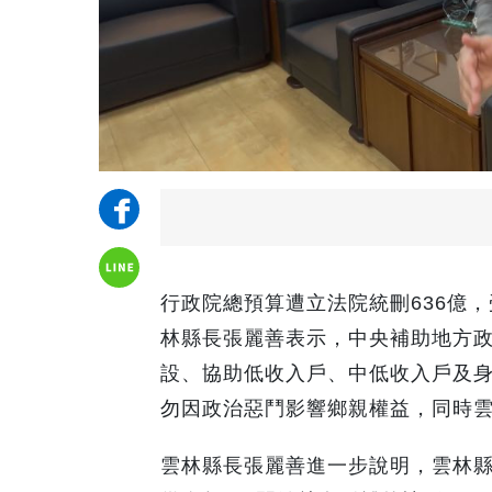
行政院總預算遭立法院統刪636億，
林縣長張麗善表示，中央補助地方
設、協助低收入戶、中低收入戶及
勿因政治惡鬥影響鄉親權益，同時
雲林縣長張麗善進一步說明，雲林縣