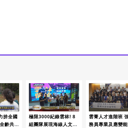
力拚全國
極限3000紀錄雲林! 8
雲菁人才進階班 
現全齡共融
組團隊展現海線人文特
務員專業及應變能