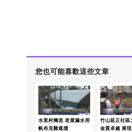
您也可能喜歡這些文章
水里村獨老 老屋漏水用
竹山延正社區
帆布克難遮擋
金質卓越 展