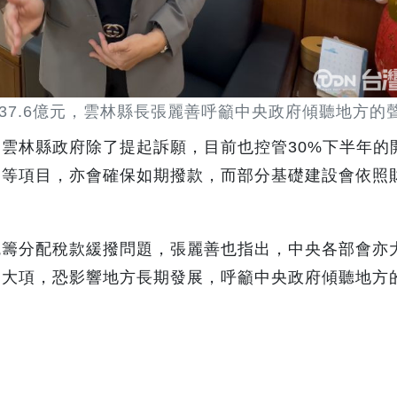
37.6億元，雲林縣長張麗善呼籲中央政府傾聽地方的
雲林縣政府除了提起訴願，目前也控管30%下半年的
助等項目，亦會確保如期撥款，而部分基礎建設會依照
統籌分配稅款緩撥問題，張麗善也指出，中央各部會亦
三大項，恐影響地方長期發展，呼籲中央政府傾聽地方