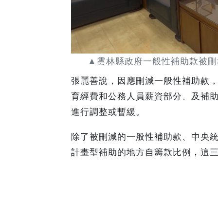
▲雲林縣政府一般性補助款被刪
張麗善說，因應刪減一般性補助款，
育經費和公務人員薪資部分、及補
進行調整或暫緩。
除了被刪減的一般性補助款、中央
計畫型補助的地方自籌款比例，這