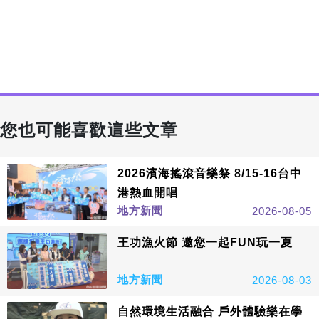
您也可能喜歡這些文章
2026濱海搖滾音樂祭 8/15-16台中
港熱血開唱
地方新聞
2026-08-05
王功漁火節 邀您一起FUN玩一夏
地方新聞
2026-08-03
自然環境生活融合 戶外體驗樂在學