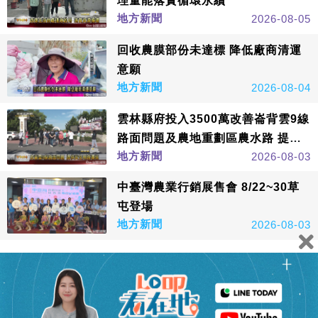
理量能落實循環永續
地方新聞
2026-08-05
回收農膜部份未達標 降低廠商清運
意願
地方新聞
2026-08-04
雲林縣府投入3500萬改善崙背雲9線
路面問題及農地重劃區農水路 提升
地方新聞
2026-08-03
在地交通品質打造安全用路環境
中臺灣農業行銷展售會 8/22~30草
屯登場
地方新聞
2026-08-03
看更多