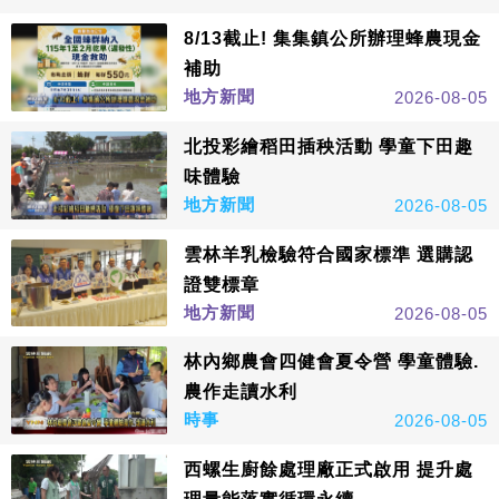
8/13截止! 集集鎮公所辦理蜂農現金
補助
地方新聞
2026-08-05
北投彩繪稻田插秧活動 學童下田趣
味體驗
地方新聞
2026-08-05
雲林羊乳檢驗符合國家標準 選購認
證雙標章
地方新聞
2026-08-05
林內鄉農會四健會夏令營 學童體驗.
農作走讀水利
時事
2026-08-05
西螺生廚餘處理廠正式啟用 提升處