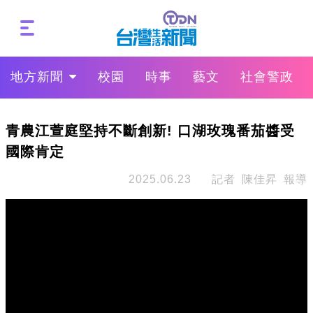
地方新聞
校園
時事
藝文
社會警政
青農江萱庭堅持不斷創新! 口湖玫瑰番茄醬受
國際肯定
2025.06.23
記者 陳佳昇 報導