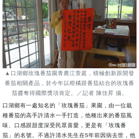
▲口湖鄉玫瑰番茄園青農江萱庭，積極創新跟開發
番茄相關產品，於今年以柑橘跟番茄結合的玫瑰番
茄醬奪得國際獎項肯定。／記者 陳佳昇 攝。
口湖鄉有一處知名的「玫瑰番茄」果園，由一位栽
種番茄的高手許清水一手打造，他種出來的番茄風
味、口感跟甜度深受民眾喜愛，更是有「玫瑰番
茄」的名號。不過許清水先生在5年前因病去世，他