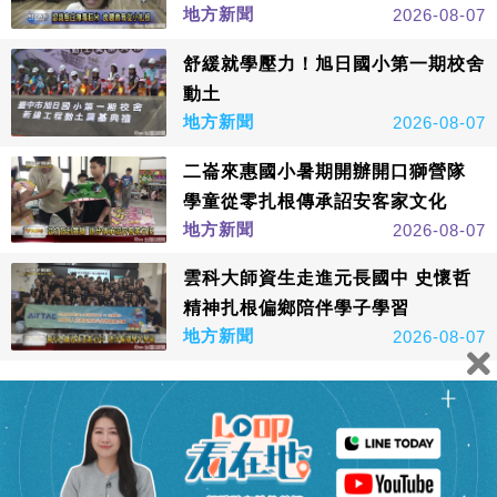
地方新聞
2026-08-07
舒緩就學壓力！旭日國小第一期校舍
動土
地方新聞
2026-08-07
二崙來惠國小暑期開辦開口獅營隊
學童從零扎根傳承詔安客家文化
地方新聞
2026-08-07
雲科大師資生走進元長國中 史懷哲
精神扎根偏鄉陪伴學子學習
地方新聞
2026-08-07
看更多