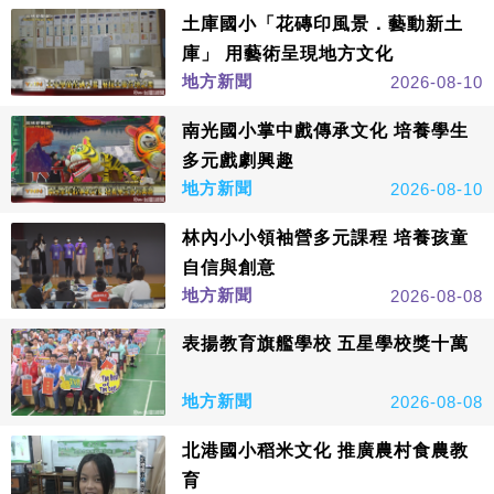
土庫國小「花磚印風景．藝動新土
庫」 用藝術呈現地方文化
地方新聞
2026-08-10
南光國小掌中戲傳承文化 培養學生
多元戲劇興趣
地方新聞
2026-08-10
林內小小領袖營多元課程 培養孩童
自信與創意
地方新聞
2026-08-08
表揚教育旗艦學校 五星學校獎十萬
地方新聞
2026-08-08
北港國小稻米文化 推廣農村食農教
育