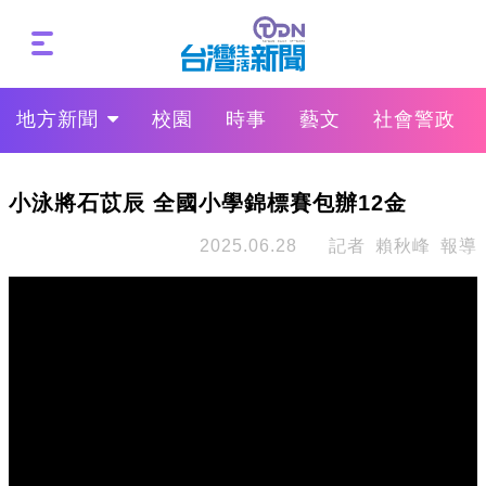
地方新聞
校園
時事
藝文
社會警政
小泳將石苡辰 全國小學錦標賽包辦12金
2025.06.28
記者 賴秋峰 報導