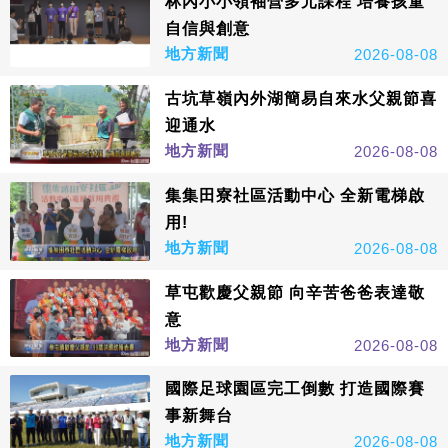
林內小小領袖營多元課程 培養孩童
自信與創意
地方新聞
2026-08-08
古坑草嶺內外湖簡易自來水父親節喜
迎通水
地方新聞
2026-08-08
集集田寮社區活動中心 全新電梯啟
用!
地方新聞
2026-08-08
草屯歡慶父親節 向辛苦爸爸表達敬
意
地方新聞
2026-08-08
國際足球園區完工倒數 打造國際賽
事新舞台
地方新聞
2026-08-08