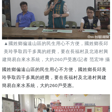
▲國姓鄉偏遠山區的民生用心不方便，國姓鄉長邱
美玲爭取四千多萬的經費，要在長福村及北港村興
建簡易自來水系統，大約260戶受惠/記者 范宏坤 攝
國姓鄉偏遠山區的民生用心不方便，國姓鄉長邱美
玲爭取四千多萬的經費，要在長福村及北港村興建
簡易自來水系統，大約260戶受惠。