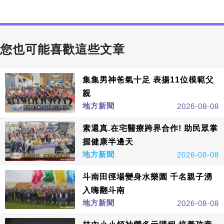
您也可能喜歡這些文章
集集男神爸氣十足 表揚11位模範父
親
地方新聞
2026-08-08
素還真.在宅醫療跨界合作! 助民眾掌
握健康半邊天
地方新聞
2026-08-08
斗南田徑場變身水樂園 千名親子湧
入嗨翻斗南
地方新聞
2026-08-08