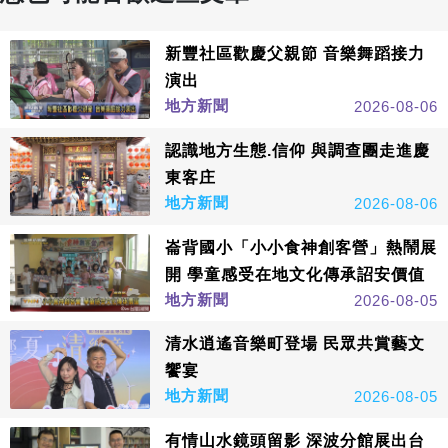
新豐社區歡慶父親節 音樂舞蹈接力
演出
地方新聞
2026-08-06
認識地方生態.信仰 與調查團走進慶
東客庄
地方新聞
2026-08-06
崙背國小「小小食神創客營」熱鬧展
開 學童感受在地文化傳承詔安價值
地方新聞
2026-08-05
清水逍遙音樂町登場 民眾共賞藝文
饗宴
地方新聞
2026-08-05
有情山水鏡頭留影 深波分館展出台