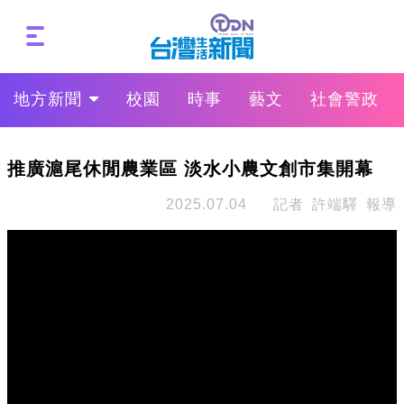
地方新聞
校園
時事
藝文
社會警政
推廣滬尾休閒農業區 淡水小農文創市集開幕
2025.07.04
記者 許端驛 報導