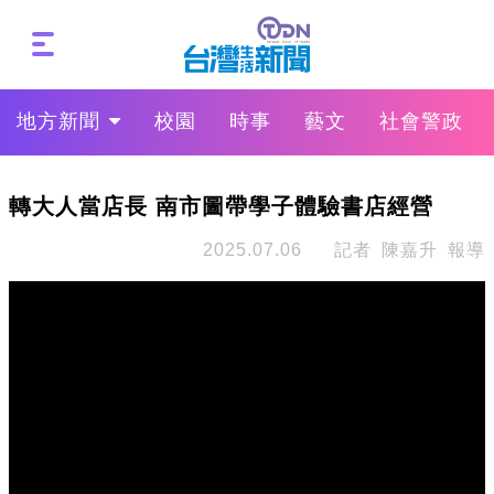
地方新聞
校園
時事
藝文
社會警政
轉大人當店長 南市圖帶學子體驗書店經營
2025.07.06
記者 陳嘉升 報導