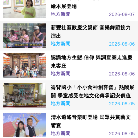
繪本展登場
地方新聞
2026-08-07
新豐社區歡慶父親節 音樂舞蹈接力
演出
地方新聞
2026-08-06
認識地方生態.信仰 與調查團走進慶
東客庄
地方新聞
2026-08-06
崙背國小「小小食神創客營」熱鬧展
開 學童感受在地文化傳承詔安價值
地方新聞
2026-08-05
清水逍遙音樂町登場 民眾共賞藝文
饗宴
地方新聞
2026-08-05