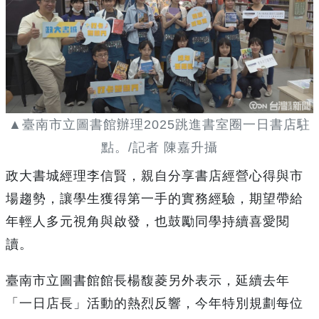
▲臺南市立圖書館辦理2025跳進書室圈一日書店駐
點。/記者 陳嘉升攝
政大書城經理李信賢，親自分享書店經營心得與市
場趨勢，讓學生獲得第一手的實務經驗，期望帶給
年輕人多元視角與啟發，也鼓勵同學持續喜愛閱
讀。
臺南市立圖書館館長楊馥菱另外表示，延續去年
「一日店長」活動的熱烈反響，今年特別規劃每位