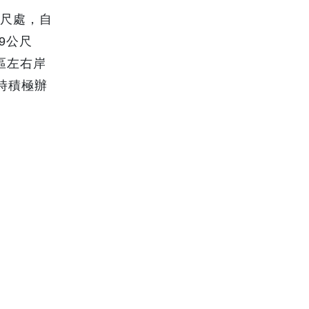
公尺處，自
9公尺
區左右岸
時積極辦