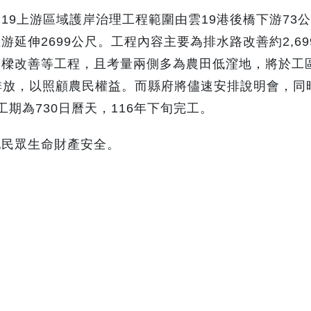
19上游區域護岸治理工程範圍由雲19港後橋下游73
延伸2699公尺。工程內容主要為排水路改善約2,69
橋樑改善等工程，且考量兩側多為農田低漥地，將於工
排放，以照顧農民權益。而縣府將儘速安排說明會，同
期為730日曆天，116年下旬完工。
地民眾生命財產安全。