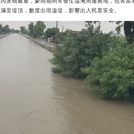
道內淤積嚴重，豪雨期間常發生溢淹周邊農地，危害當
乎滿至堤頂，數度出現溢堤，影響出入民眾安全。