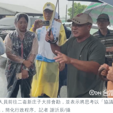
人員前往二崙新庄子大排會勘，並表示將思考以「協
，簡化行政程序。記者 謝沂辰/攝