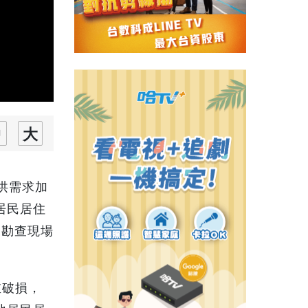
洪需求加
居民居住
來勘查現場
重破損，