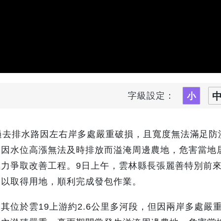
字級設定：
過去排水路因左右岸多處嚴重破損，且寬度無法滿足防
常因水位高漲無法及時排放而溢淹周邊農地，危害當地
力爭取改善工程。9日上午，雲林縣長張麗善特別前
通以取得用地，順利完成發包作業。
其位於雲19上游約2.6公里多河段，但因兩岸多處嚴