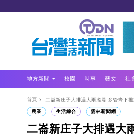
地方新聞
校園
時事
藝文
社
政治
財經
LO叩敲敲門
首頁
二崙新庄子大排遇大雨溢堤 多管齊下
農業
生活綜合
雲林新聞網
二崙新庄子大排遇大