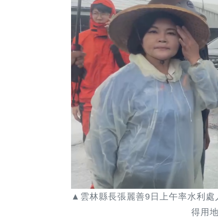
▲雲林縣長張麗善9日上午率水利處
得用地