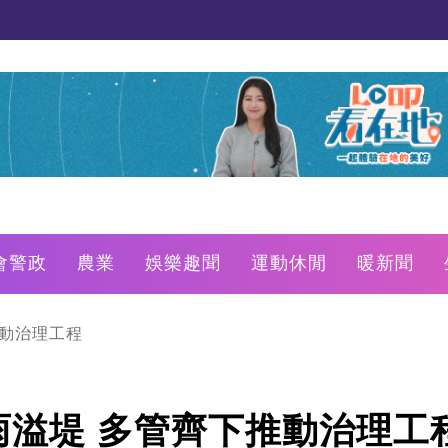
會警政
農業
娛樂趣聞
運動休閒
暖新聞
推動治理工程
雨溢堤 多管齊下推動治理工