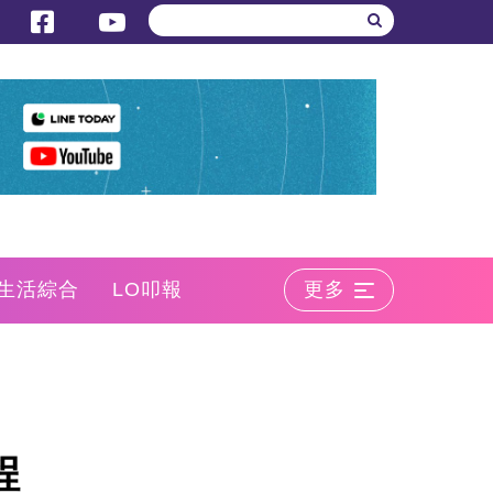
生活綜合
LO叩報
更多
程