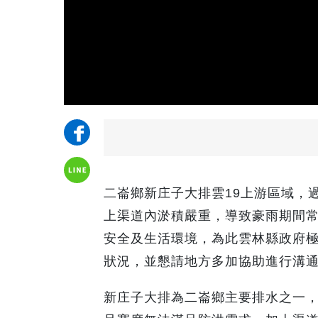
二崙鄉新庄子大排雲19上游區域，
上渠道內淤積嚴重，導致豪雨期間
安全及生活環境，為此雲林縣政府極
狀況，並懇請地方多加協助進行溝
新庄子大排為二崙鄉主要排水之一，