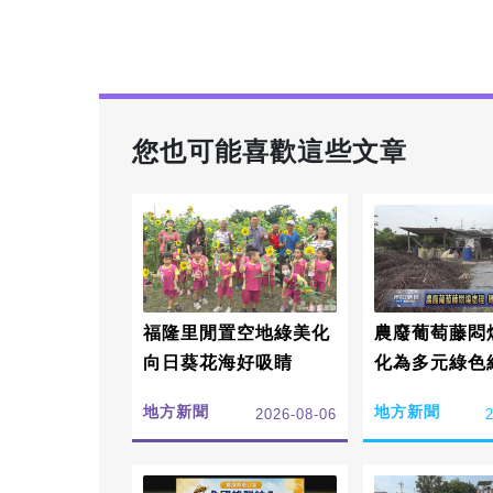
您也可能喜歡這些文章
福隆里閒置空地綠美化
農廢葡萄藤悶
向日葵花海好吸睛
化為多元綠色
地方新聞
地方新聞
2026-08-06