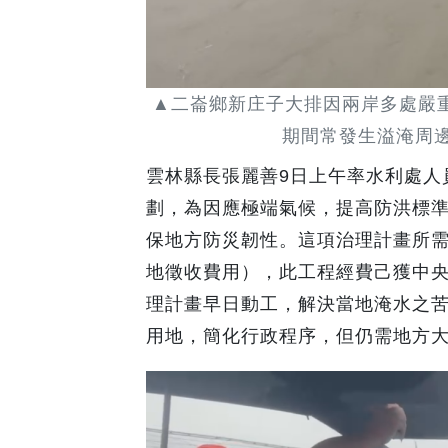
▲二崙鄉新庄子大排因兩岸多處嚴
期間常發生溢淹周
雲林縣長張麗善9日上午率水利處人
劃，為因應極端氣候，提高防洪標準
保地方防災韌性。這項治理計畫所需經
地徵收費用），此工程經費己獲中
理計畫早日動工，解決當地淹水之
用地，簡化行政程序，但仍需地方