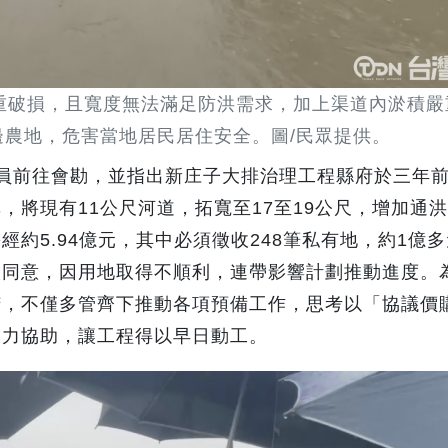
重破損，且寬度無法滿足防洪需求，加上渠道內淤積嚴
邊農地，危害當地居民居住安全。圖/民眾提供。
員前往會勘，並指出新庄子大排治理工程縣府於三年
，將現有11公尺河道，拓寬至17至19公尺，增加通
約5.94億元，其中必須徵收248筆私有地，約1億
央同意，因用地取得不順利，連帶影響計劃推動進度。
苦，不僅多管齊下推動各項預備工作，思考以「協議價
大力協助，讓工程得以早日動工。