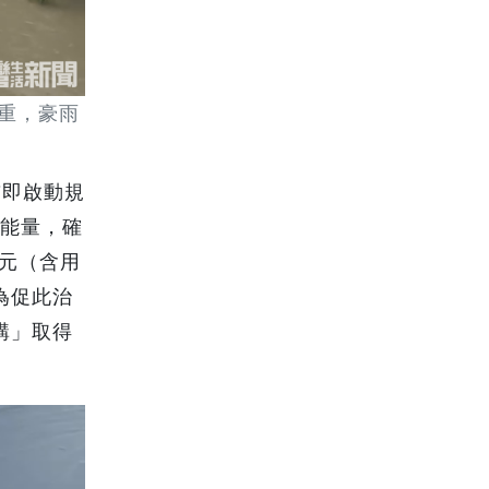
重，豪雨
前即啟動規
洪能量，確
多元（含用
為促此治
購」取得