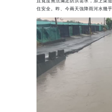
且寬度無法滿足防洪需求，加上渠
住安全。昨、今兩天強降雨河水幾