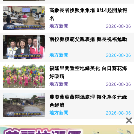
高齡長者換照集集場 8/14起開放報
名
地方新聞
2026-08-06
南投縣模範父親表揚 縣長祝福勉勵
地方新聞
2026-08-06
福隆里閒置空地綠美化 向日葵花海
好吸睛
地方新聞
2026-08-06
農廢葡萄藤悶燒處理 轉化為多元綠
色經濟
地方新聞
2026-08-06
看更多