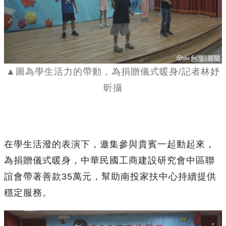
▲圖為學生活力的帶動，為捐贈儀式暖身/記者林妤
昕攝
在學生活潑的表演下，邀集參與貴賓一起動起來，
為捐贈儀式暖身，中華民國工商建設研究會中區聯
誼會帶著善款35萬元，幫助南投家扶中心持續提供
穩定服務。