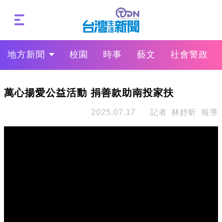
地方新聞
校園
時事
藝文
社會警政
萬心揚愛公益活動 捐善款助南投家扶
2025.07.17
記者 林妤昕 報導