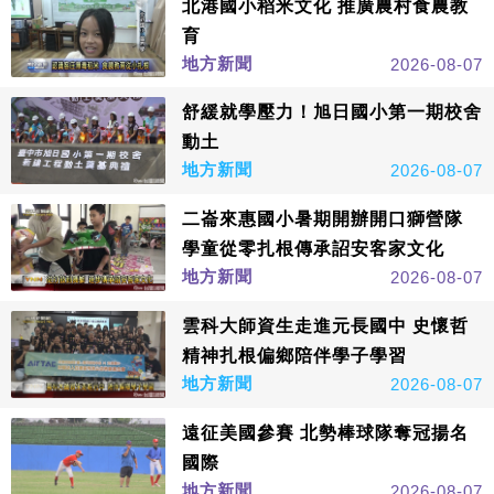
北港國小稻米文化 推廣農村食農教
育
地方新聞
2026-08-07
舒緩就學壓力！旭日國小第一期校舍
動土
地方新聞
2026-08-07
二崙來惠國小暑期開辦開口獅營隊
學童從零扎根傳承詔安客家文化
地方新聞
2026-08-07
雲科大師資生走進元長國中 史懷哲
精神扎根偏鄉陪伴學子學習
地方新聞
2026-08-07
遠征美國參賽 北勢棒球隊奪冠揚名
國際
地方新聞
2026-08-07