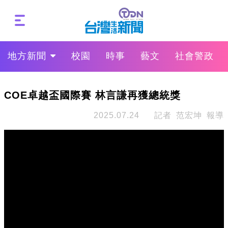
地方新聞
校園
時事
藝文
社會警政
COE卓越盃國際賽 林言謙再獲總統獎
2025.07.24
記者 范宏坤 報導