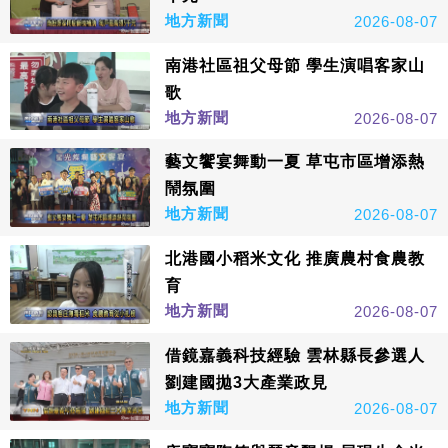
地方新聞
2026-08-07
南港社區祖父母節 學生演唱客家山
歌
地方新聞
2026-08-07
藝文饗宴舞動一夏 草屯市區增添熱
鬧氛圍
地方新聞
2026-08-07
北港國小稻米文化 推廣農村食農教
育
地方新聞
2026-08-07
借鏡嘉義科技經驗 雲林縣長參選人
劉建國拋3大產業政見
地方新聞
2026-08-07